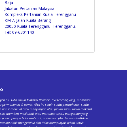
Baja
Jabatan Pertanian Malaysia
Kompleks Pertanian Kuala Terengganu
KM.7, Jalan Kuala Berang
20050 Kuala Terengganu, Terengganu.
Tel: 09-6301140
fo
yen 53, Akta Racun Makhluk Perosak : "Seseorang yang, membuat
u permohonan di bawah Akta ini selain suatu permohonan suatu
n untuk menjual atau menyimpan atau jualan suatu racun makhluk
osak, memberi maklumat atau membuat suatu pernyataan yang
u pada apa-apa butir material, melainkan jika dia membuktikan
wa dia tidak mengetahui dan tidak mempunyai sebab untuk