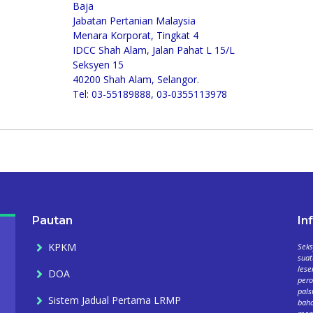
Baja
Jabatan Pertanian Malaysia
Menara Korporat, Tingkat 4
IDCC Shah Alam, Jalan Pahat L 15/L
Seksyen 15
40200 Shah Alam, Selangor.
Tel: 03-55189888, 03-0355113978
Pautan
In
KPKM
Seks
suat
lese
DOA
per
pals
Sistem Jadual Pertama LRMP
baha