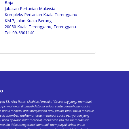
Baja
Jabatan Pertanian Malaysia
Kompleks Pertanian Kuala Terengganu
KM.7, Jalan Kuala Berang
20050 Kuala Terengganu, Terengganu.
Tel: 09-6301140
fo
yen 53, Akta Racun Makhluk Perosak : "Seseorang yang, membuat
u permohonan di bawah Akta ini selain suatu permohonan suatu
n untuk menjual atau menyimpan atau jualan suatu racun makhluk
osak, memberi maklumat atau membuat suatu pernyataan yang
u pada apa-apa butir material, melainkan jika dia membuktikan
wa dia tidak mengetahui dan tidak mempunyai sebab untuk