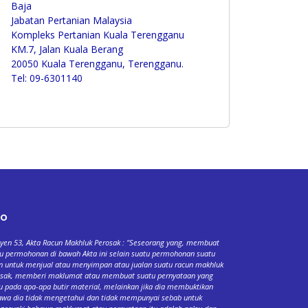
Baja
Jabatan Pertanian Malaysia
Kompleks Pertanian Kuala Terengganu
KM.7, Jalan Kuala Berang
20050 Kuala Terengganu, Terengganu.
Tel: 09-6301140
fo
yen 53, Akta Racun Makhluk Perosak : "Seseorang yang, membuat
u permohonan di bawah Akta ini selain suatu permohonan suatu
n untuk menjual atau menyimpan atau jualan suatu racun makhluk
osak, memberi maklumat atau membuat suatu pernyataan yang
u pada apa-apa butir material, melainkan jika dia membuktikan
wa dia tidak mengetahui dan tidak mempunyai sebab untuk