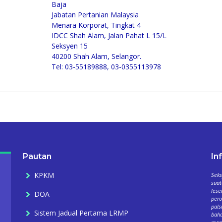
Baja
Jabatan Pertanian Malaysia
Menara Korporat, Tingkat 4
IDCC Shah Alam, Jalan Pahat L 15/L
Seksyen 15
40200 Shah Alam, Selangor.
Tel: 03-55189888, 03-0355113978
Pautan
In
KPKM
Seks
suat
lese
DOA
per
pals
Sistem Jadual Pertama LRMP
baha