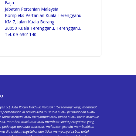
Baja
Jabatan Pertanian Malaysia
Kompleks Pertanian Kuala Terengganu
KM.7, Jalan Kuala Berang
20050 Kuala Terengganu, Terengganu.
Tel: 09-6301140
fo
yen 53, Akta Racun Makhluk Perosak : "Seseorang yang, membuat
u permohonan di bawah Akta ini selain suatu permohonan suatu
n untuk menjual atau menyimpan atau jualan suatu racun makhluk
osak, memberi maklumat atau membuat suatu pernyataan yang
u pada apa-apa butir material, melainkan jika dia membuktikan
wa dia tidak mengetahui dan tidak mempunyai sebab untuk