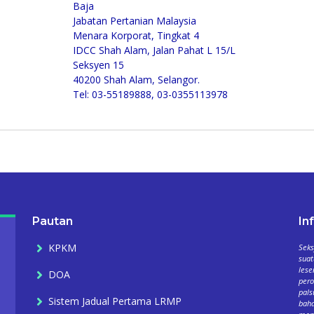
Baja
Jabatan Pertanian Malaysia
Menara Korporat, Tingkat 4
IDCC Shah Alam, Jalan Pahat L 15/L
Seksyen 15
40200 Shah Alam, Selangor.
Tel: 03-55189888, 03-0355113978
Pautan
In
KPKM
Seks
suat
lese
DOA
per
pals
Sistem Jadual Pertama LRMP
baha