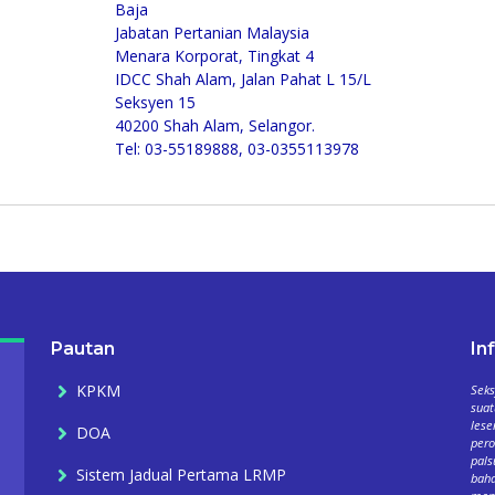
Baja
Jabatan Pertanian Malaysia
Menara Korporat, Tingkat 4
IDCC Shah Alam, Jalan Pahat L 15/L
Seksyen 15
40200 Shah Alam, Selangor.
Tel: 03-55189888, 03-0355113978
Pautan
In
KPKM
Seks
suat
lese
DOA
per
pals
Sistem Jadual Pertama LRMP
baha