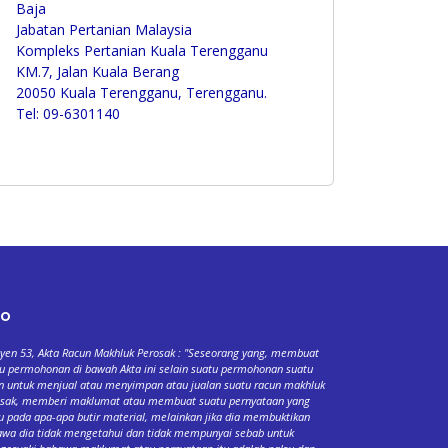
Baja
Jabatan Pertanian Malaysia
Kompleks Pertanian Kuala Terengganu
KM.7, Jalan Kuala Berang
20050 Kuala Terengganu, Terengganu.
Tel: 09-6301140
fo
yen 53, Akta Racun Makhluk Perosak : "Seseorang yang, membuat
u permohonan di bawah Akta ini selain suatu permohonan suatu
n untuk menjual atau menyimpan atau jualan suatu racun makhluk
osak, memberi maklumat atau membuat suatu pernyataan yang
u pada apa-apa butir material, melainkan jika dia membuktikan
wa dia tidak mengetahui dan tidak mempunyai sebab untuk