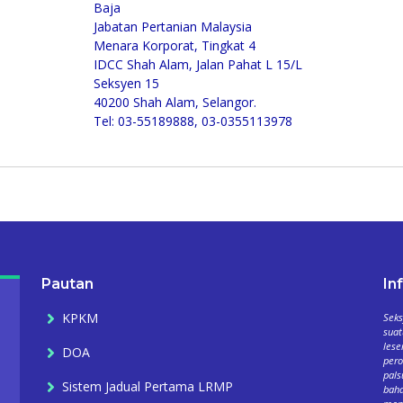
Baja
Jabatan Pertanian Malaysia
Menara Korporat, Tingkat 4
IDCC Shah Alam, Jalan Pahat L 15/L
Seksyen 15
40200 Shah Alam, Selangor.
Tel: 03-55189888, 03-0355113978
Pautan
In
KPKM
Seks
suat
lese
DOA
per
pals
Sistem Jadual Pertama LRMP
baha