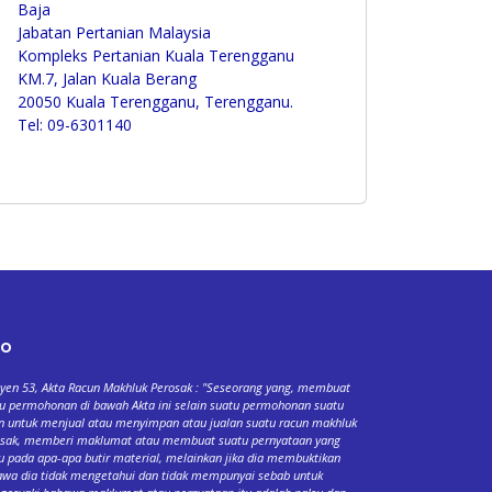
Baja
Jabatan Pertanian Malaysia
Kompleks Pertanian Kuala Terengganu
KM.7, Jalan Kuala Berang
20050 Kuala Terengganu, Terengganu.
Tel: 09-6301140
fo
yen 53, Akta Racun Makhluk Perosak : "Seseorang yang, membuat
u permohonan di bawah Akta ini selain suatu permohonan suatu
n untuk menjual atau menyimpan atau jualan suatu racun makhluk
osak, memberi maklumat atau membuat suatu pernyataan yang
u pada apa-apa butir material, melainkan jika dia membuktikan
wa dia tidak mengetahui dan tidak mempunyai sebab untuk