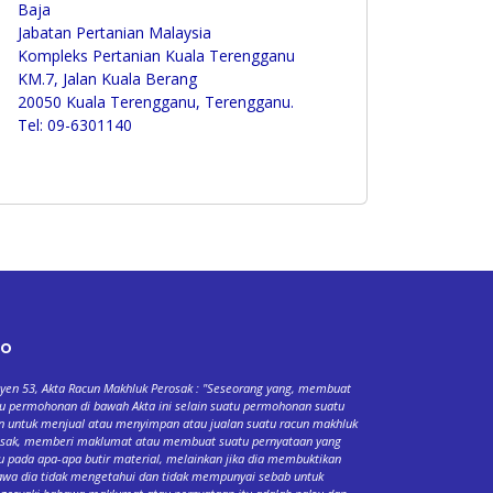
Baja
Jabatan Pertanian Malaysia
Kompleks Pertanian Kuala Terengganu
KM.7, Jalan Kuala Berang
20050 Kuala Terengganu, Terengganu.
Tel: 09-6301140
fo
yen 53, Akta Racun Makhluk Perosak : "Seseorang yang, membuat
u permohonan di bawah Akta ini selain suatu permohonan suatu
n untuk menjual atau menyimpan atau jualan suatu racun makhluk
osak, memberi maklumat atau membuat suatu pernyataan yang
u pada apa-apa butir material, melainkan jika dia membuktikan
wa dia tidak mengetahui dan tidak mempunyai sebab untuk