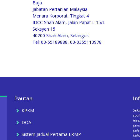
Baja
Jabatan Pertanian Malaysia
Menara Korporat, Tingkat 4
IDCC Shah Alam, Jalan Pahat L 15/L
Seksyen 15
40200 Shah Alam, Selangor.
Tel: 03-55189888, 03-0355113978
Pautan
In
KPKM
Seks
suat
lese
DOA
per
pals
Sistem Jadual Pertama LRMP
baha