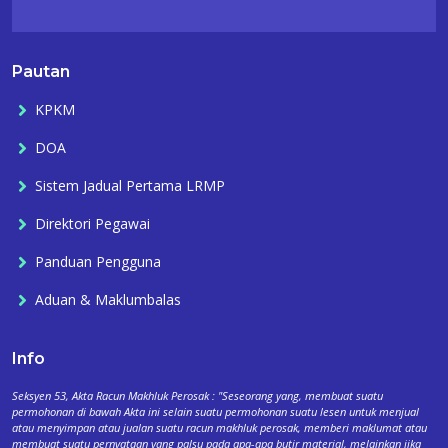
Pautan
KPKM
DOA
Sistem Jadual Pertama LRMP
Direktori Pegawai
Panduan Pengguna
Aduan & Maklumbalas
Info
Seksyen 53, Akta Racun Makhluk Perosak : "Seseorang yang, membuat suatu
permohonan di bawah Akta ini selain suatu permohonan suatu lesen untuk menjual
atau menyimpan atau jualan suatu racun makhluk perosak, memberi maklumat atau
membuat suatu pernyataan yang palsu pada apa-apa butir material, melainkan jika