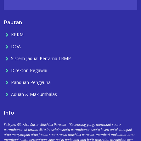
Pautan
KPKM
DOA
Sistem Jadual Pertama LRMP
Direktori Pegawai
Panduan Pengguna
Aduan & Maklumbalas
Info
Seksyen 53, Akta Racun Makhluk Perosak : "Seseorang yang, membuat suatu
permohonan di bawah Akta ini selain suatu permohonan suatu lesen untuk menjual
atau menyimpan atau jualan suatu racun makhluk perosak, memberi maklumat atau
membuat suatu pernyataan yang palsu pada apa-apa butir material, melainkan jika