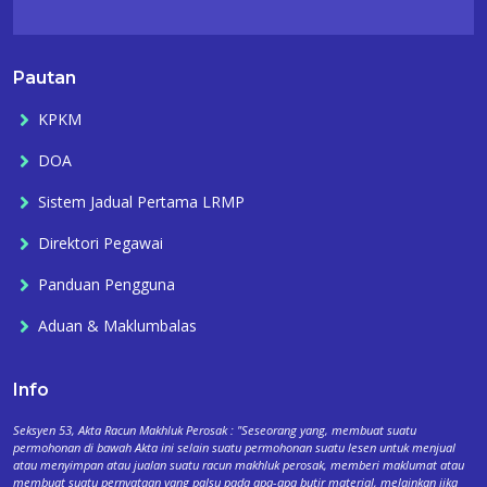
Pautan
KPKM
DOA
Sistem Jadual Pertama LRMP
Direktori Pegawai
Panduan Pengguna
Aduan & Maklumbalas
Info
Seksyen 53, Akta Racun Makhluk Perosak : "Seseorang yang, membuat suatu
permohonan di bawah Akta ini selain suatu permohonan suatu lesen untuk menjual
atau menyimpan atau jualan suatu racun makhluk perosak, memberi maklumat atau
membuat suatu pernyataan yang palsu pada apa-apa butir material, melainkan jika