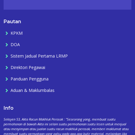
Pautan
KPKM
DOA
Sistem Jadual Pertama LRMP
Direktori Pegawai
Panduan Pengguna
Aduan & Maklumbalas
Info
Seksyen 53, Akta Racun Makhluk Perosak : "Seseorang yang, membuat suatu
permohonan di bawah Akta ini selain suatu permohonan suatu lesen untuk menjual
atau menyimpan atau jualan suatu racun makhluk perosak, memberi maklumat atau
membuat suatu pernyataan yang palsu pada apa-apa butir material, melainkan jika