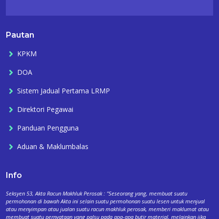
Pautan
KPKM
DOA
Sistem Jadual Pertama LRMP
Direktori Pegawai
Panduan Pengguna
Aduan & Maklumbalas
Info
Seksyen 53, Akta Racun Makhluk Perosak : "Seseorang yang, membuat suatu
permohonan di bawah Akta ini selain suatu permohonan suatu lesen untuk menjual
atau menyimpan atau jualan suatu racun makhluk perosak, memberi maklumat atau
membuat suatu pernyataan yang palsu pada apa-apa butir material, melainkan jika