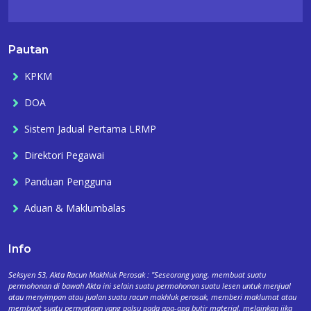
Pautan
KPKM
DOA
Sistem Jadual Pertama LRMP
Direktori Pegawai
Panduan Pengguna
Aduan & Maklumbalas
Info
Seksyen 53, Akta Racun Makhluk Perosak : "Seseorang yang, membuat suatu
permohonan di bawah Akta ini selain suatu permohonan suatu lesen untuk menjual
atau menyimpan atau jualan suatu racun makhluk perosak, memberi maklumat atau
membuat suatu pernyataan yang palsu pada apa-apa butir material, melainkan jika