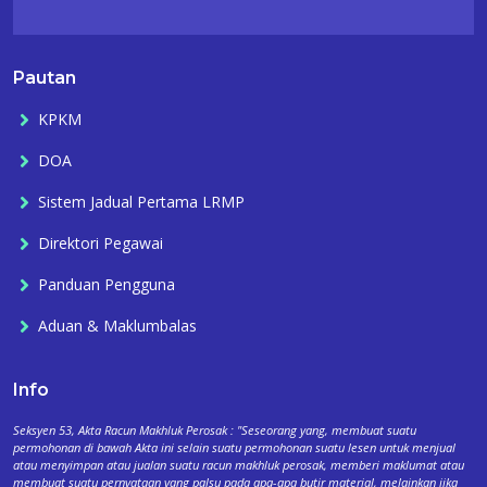
Pautan
KPKM
DOA
Sistem Jadual Pertama LRMP
Direktori Pegawai
Panduan Pengguna
Aduan & Maklumbalas
Info
Seksyen 53, Akta Racun Makhluk Perosak : "Seseorang yang, membuat suatu
permohonan di bawah Akta ini selain suatu permohonan suatu lesen untuk menjual
atau menyimpan atau jualan suatu racun makhluk perosak, memberi maklumat atau
membuat suatu pernyataan yang palsu pada apa-apa butir material, melainkan jika