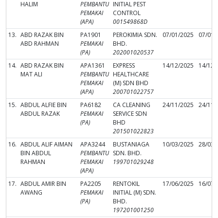
HALIM
PEMBANTU
INITIAL PEST
PEMAKAI
CONTROL
(APA)
001549868D
13.
ABD RAZAK BIN
PA1901
PEROKIMIA SDN.
07/01/2025
07/01/
ABD RAHMAN
PEMAKAI
BHD.
(PA)
202001020537
14.
ABD RAZAK BIN
APA1361
EXPRESS
14/12/2025
14/12/
MAT ALI
PEMBANTU
HEALTHCARE
PEMAKAI
(M) SDN BHD
(APA)
200701022757
15.
ABDUL ALFIE BIN
PA6182
CA CLEANING
24/11/2025
24/11/
ABDUL RAZAK
PEMAKAI
SERVICE SDN
(PA)
BHD
201501022823
16.
ABDUL ALIF AIMAN
APA3244
BUSTANIAGA
10/03/2025
28/03/
BIN ABDUL
PEMBANTU
SDN. BHD.
RAHMAN
PEMAKAI
199701029248
(APA)
17.
ABDUL AMIR BIN
PA2205
RENTOKIL
17/06/2025
16/07/
AWANG
PEMAKAI
INITIAL (M) SDN.
(PA)
BHD.
197201001250