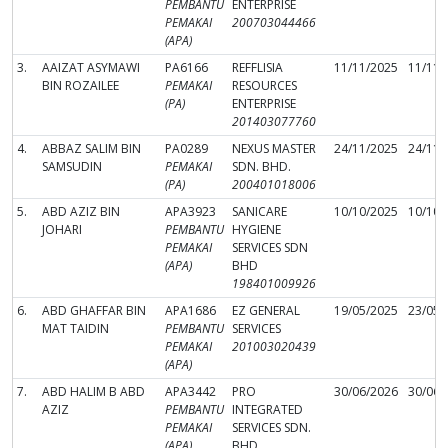
PEMBANTU
ENTERPRISE
PEMAKAI
200703044466
(APA)
3.
AAIZAT ASYMAWI
PA6166
REFFLISIA
11/11/2025
11/11/
BIN ROZAILEE
PEMAKAI
RESOURCES
(PA)
ENTERPRISE
201403077760
4.
ABBAZ SALIM BIN
PA0289
NEXUS MASTER
24/11/2025
24/11/
SAMSUDIN
PEMAKAI
SDN. BHD.
(PA)
200401018006
5.
ABD AZIZ BIN
APA3923
SANICARE
10/10/2025
10/10/
JOHARI
PEMBANTU
HYGIENE
PEMAKAI
SERVICES SDN
(APA)
BHD
198401009926
6.
ABD GHAFFAR BIN
APA1686
EZ GENERAL
19/05/2025
23/05/
MAT TAIDIN
PEMBANTU
SERVICES
PEMAKAI
201003020439
(APA)
7.
ABD HALIM B ABD
APA3442
PRO
30/06/2026
30/06/
AZIZ
PEMBANTU
INTEGRATED
PEMAKAI
SERVICES SDN.
(APA)
BHD.