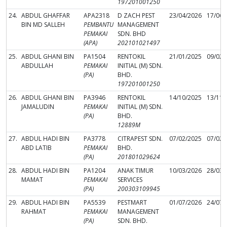
197201001250
24.
ABDUL GHAFFAR
APA2318
D ZACH PEST
23/04/2026
17/06/
BIN MD SALLEH
PEMBANTU
MANAGEMENT
PEMAKAI
SDN. BHD
(APA)
202101021497
25.
ABDUL GHANI BIN
PA1504
RENTOKIL
21/01/2025
09/02/
ABDULLAH
PEMAKAI
INITIAL (M) SDN.
(PA)
BHD.
197201001250
26.
ABDUL GHANI BIN
PA3946
RENTOKIL
14/10/2025
13/11/
JAMALUDIN
PEMAKAI
INITIAL (M) SDN.
(PA)
BHD.
12889M
27.
ABDUL HADI BIN
PA3778
CITRAPEST SDN.
07/02/2025
07/02/
ABD LATIB
PEMAKAI
BHD.
(PA)
201801029624
28.
ABDUL HADI BIN
PA1204
ANAK TIMUR
10/03/2026
28/03/
MAMAT
PEMAKAI
SERVICES
(PA)
200303109945
29.
ABDUL HADI BIN
PA5539
PESTMART
01/07/2026
24/07/
RAHMAT
PEMAKAI
MANAGEMENT
(PA)
SDN. BHD.