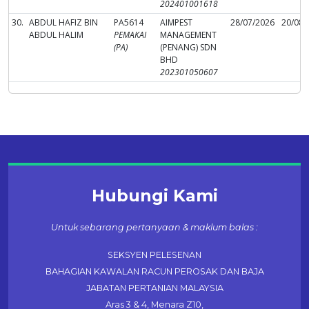
202401001618
30.
ABDUL HAFIZ BIN
PA5614
AIMPEST
28/07/2026
20/08/
ABDUL HALIM
PEMAKAI
MANAGEMENT
(PA)
(PENANG) SDN
BHD
202301050607
Hubungi Kami
Untuk sebarang pertanyaan & maklum balas :
SEKSYEN PELESENAN
BAHAGIAN KAWALAN RACUN PEROSAK DAN BAJA
JABATAN PERTANIAN MALAYSIA
Aras 3 & 4, Menara Z10,