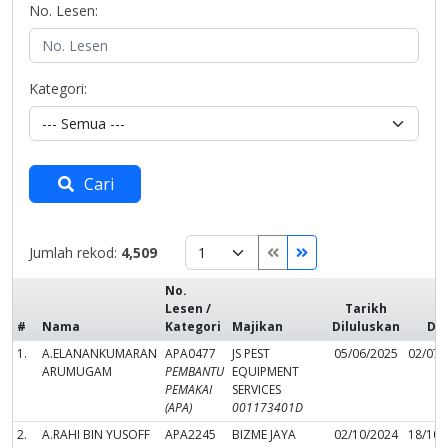
No. Lesen:
Kategori:
Cari
Jumlah rekod:
4,509
No.
T
Lesen /
Tarikh
#
Nama
Kategori
Majikan
Diluluskan
Dar
1.
A.ELANANKUMARAN
APA0477
JS PEST
05/06/2025
02/07/
ARUMUGAM
PEMBANTU
EQUIPMENT
PEMAKAI
SERVICES
(APA)
001173401D
2.
A.RAHI BIN YUSOFF
APA2245
BIZME JAYA
02/10/2024
18/10/