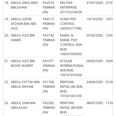
18.
ABDUL ANIQ WAFI
PA4729
ERA PISA
27/07/2026
27/07/
BIN JUHARI
PEMAKAI
ENTERPRISE
(PA)
201103234638
19.
ABDUL AZFAR
PA6113
ACMA PEST
10/10/2025
10/10/
AFZHAN BIN ABD
PEMAKAI
CONTROL
AZIZ
(PA)
200303171082
20.
ABDUL AZIZ BIN
PA3742
KAMAL &
07/02/2025
15/04/
HAMDI
PEMAKAI
KAMAL PEST
(PA)
CONTROL SDN.
BHD.
198501005950
21.
ABDUL AZIZ BIN
PA1077
ECOLAB
09/05/2025
20/05/
MOHD SHARIFF
PEMAKAI
INTERNATIONAL
(PA)
SDN BHD
199101019308
22.
ABDUL FATTAH BIN
PA1700
RENTOKIL
24/06/2025
01/08/
ABDUL WAHAB
PEMAKAI
INITIAL (M) SDN.
(PA)
BHD.
197201001250
23.
ABDUL GANI BIN
PA2282
RENTOKIL
08/07/2025
11/08/
ABDULLAH
PEMAKAI
INITIAL (M) SDN.
(PA)
BHD.