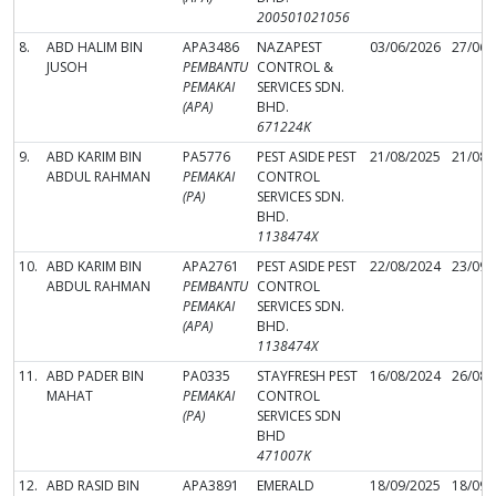
200501021056
8.
ABD HALIM BIN
APA3486
NAZAPEST
03/06/2026
27/06/
JUSOH
PEMBANTU
CONTROL &
PEMAKAI
SERVICES SDN.
(APA)
BHD.
671224K
9.
ABD KARIM BIN
PA5776
PEST ASIDE PEST
21/08/2025
21/08/
ABDUL RAHMAN
PEMAKAI
CONTROL
(PA)
SERVICES SDN.
BHD.
1138474X
10.
ABD KARIM BIN
APA2761
PEST ASIDE PEST
22/08/2024
23/09/
ABDUL RAHMAN
PEMBANTU
CONTROL
PEMAKAI
SERVICES SDN.
(APA)
BHD.
1138474X
11.
ABD PADER BIN
PA0335
STAYFRESH PEST
16/08/2024
26/08/
MAHAT
PEMAKAI
CONTROL
(PA)
SERVICES SDN
BHD
471007K
12.
ABD RASID BIN
APA3891
EMERALD
18/09/2025
18/09/