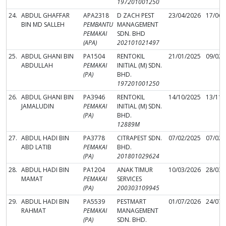
197201001250
24.
ABDUL GHAFFAR
APA2318
D ZACH PEST
23/04/2026
17/06/
BIN MD SALLEH
PEMBANTU
MANAGEMENT
PEMAKAI
SDN. BHD
(APA)
202101021497
25.
ABDUL GHANI BIN
PA1504
RENTOKIL
21/01/2025
09/02/
ABDULLAH
PEMAKAI
INITIAL (M) SDN.
(PA)
BHD.
197201001250
26.
ABDUL GHANI BIN
PA3946
RENTOKIL
14/10/2025
13/11/
JAMALUDIN
PEMAKAI
INITIAL (M) SDN.
(PA)
BHD.
12889M
27.
ABDUL HADI BIN
PA3778
CITRAPEST SDN.
07/02/2025
07/02/
ABD LATIB
PEMAKAI
BHD.
(PA)
201801029624
28.
ABDUL HADI BIN
PA1204
ANAK TIMUR
10/03/2026
28/03/
MAMAT
PEMAKAI
SERVICES
(PA)
200303109945
29.
ABDUL HADI BIN
PA5539
PESTMART
01/07/2026
24/07/
RAHMAT
PEMAKAI
MANAGEMENT
(PA)
SDN. BHD.