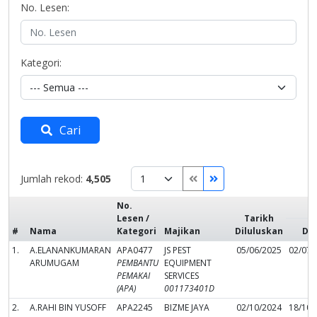
No. Lesen:
Kategori:
Cari
Jumlah rekod:
4,505
No.
T
Lesen /
Tarikh
#
Nama
Kategori
Majikan
Diluluskan
Dar
1.
A.ELANANKUMARAN
APA0477
JS PEST
05/06/2025
02/07/
ARUMUGAM
PEMBANTU
EQUIPMENT
PEMAKAI
SERVICES
(APA)
001173401D
2.
A.RAHI BIN YUSOFF
APA2245
BIZME JAYA
02/10/2024
18/10/