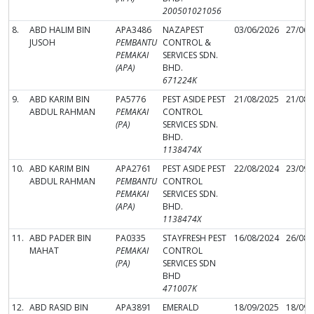
200501021056
8.
ABD HALIM BIN
APA3486
NAZAPEST
03/06/2026
27/06/
JUSOH
PEMBANTU
CONTROL &
PEMAKAI
SERVICES SDN.
(APA)
BHD.
671224K
9.
ABD KARIM BIN
PA5776
PEST ASIDE PEST
21/08/2025
21/08/
ABDUL RAHMAN
PEMAKAI
CONTROL
(PA)
SERVICES SDN.
BHD.
1138474X
10.
ABD KARIM BIN
APA2761
PEST ASIDE PEST
22/08/2024
23/09/
ABDUL RAHMAN
PEMBANTU
CONTROL
PEMAKAI
SERVICES SDN.
(APA)
BHD.
1138474X
11.
ABD PADER BIN
PA0335
STAYFRESH PEST
16/08/2024
26/08/
MAHAT
PEMAKAI
CONTROL
(PA)
SERVICES SDN
BHD
471007K
12.
ABD RASID BIN
APA3891
EMERALD
18/09/2025
18/09/