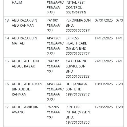
HALIM
PEMBANTU
INITIAL PEST
PEMAKAI
CONTROL
(APA)
001549868D
13.
ABD RAZAK BIN
PA1901
PEROKIMIA SDN.
07/01/2025
07/01/
ABD RAHMAN
PEMAKAI
BHD.
(PA)
202001020537
14.
ABD RAZAK BIN
APA1361
EXPRESS
14/12/2025
14/12/
MAT ALI
PEMBANTU
HEALTHCARE
PEMAKAI
(M) SDN BHD
(APA)
200701022757
15.
ABDUL ALFIE BIN
PA6182
CA CLEANING
24/11/2025
24/11/
ABDUL RAZAK
PEMAKAI
SERVICE SDN
(PA)
BHD
201501022823
16.
ABDUL ALIF AIMAN
APA3244
BUSTANIAGA
10/03/2025
28/03/
BIN ABDUL
PEMBANTU
SDN. BHD.
RAHMAN
PEMAKAI
199701029248
(APA)
17.
ABDUL AMIR BIN
PA2205
RENTOKIL
17/06/2025
16/07/
AWANG
PEMAKAI
INITIAL (M) SDN.
(PA)
BHD.
197201001250