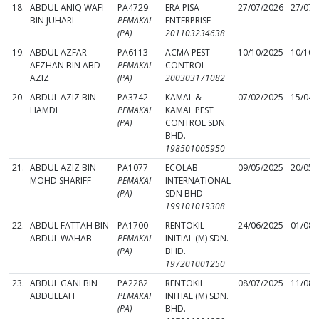
18.
ABDUL ANIQ WAFI
PA4729
ERA PISA
27/07/2026
27/07/
BIN JUHARI
PEMAKAI
ENTERPRISE
(PA)
201103234638
19.
ABDUL AZFAR
PA6113
ACMA PEST
10/10/2025
10/10/
AFZHAN BIN ABD
PEMAKAI
CONTROL
AZIZ
(PA)
200303171082
20.
ABDUL AZIZ BIN
PA3742
KAMAL &
07/02/2025
15/04/
HAMDI
PEMAKAI
KAMAL PEST
(PA)
CONTROL SDN.
BHD.
198501005950
21.
ABDUL AZIZ BIN
PA1077
ECOLAB
09/05/2025
20/05/
MOHD SHARIFF
PEMAKAI
INTERNATIONAL
(PA)
SDN BHD
199101019308
22.
ABDUL FATTAH BIN
PA1700
RENTOKIL
24/06/2025
01/08/
ABDUL WAHAB
PEMAKAI
INITIAL (M) SDN.
(PA)
BHD.
197201001250
23.
ABDUL GANI BIN
PA2282
RENTOKIL
08/07/2025
11/08/
ABDULLAH
PEMAKAI
INITIAL (M) SDN.
(PA)
BHD.