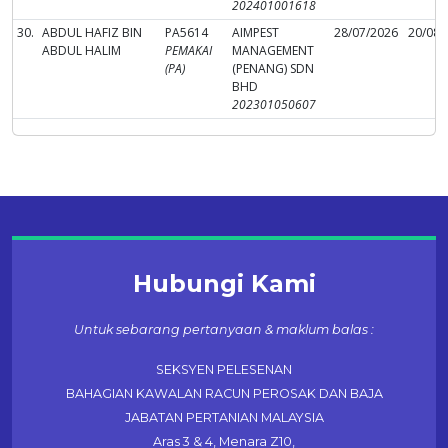
202401001618
30.
ABDUL HAFIZ BIN
PA5614
AIMPEST
28/07/2026
20/08/
ABDUL HALIM
PEMAKAI
MANAGEMENT
(PA)
(PENANG) SDN
BHD
202301050607
Hubungi Kami
Untuk sebarang pertanyaan & maklum balas :
SEKSYEN PELESENAN
BAHAGIAN KAWALAN RACUN PEROSAK DAN BAJA
JABATAN PERTANIAN MALAYSIA
Aras 3 & 4, Menara Z10,