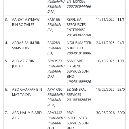
PEMBANTU
ENTERPRISE
PEMAKAI
200703044466
(APA)
3.
AAIZAT ASYMAWI
PA6166
REFFLISIA
11/11/2025
11/11/
BIN ROZAILEE
PEMAKAI
RESOURCES
(PA)
ENTERPRISE
201403077760
4.
ABBAZ SALIM BIN
PA0289
NEXUS MASTER
24/11/2025
24/11/
SAMSUDIN
PEMAKAI
SDN. BHD.
(PA)
200401018006
5.
ABD AZIZ BIN
APA3923
SANICARE
10/10/2025
10/10/
JOHARI
PEMBANTU
HYGIENE
PEMAKAI
SERVICES SDN
(APA)
BHD
198401009926
6.
ABD GHAFFAR BIN
APA1686
EZ GENERAL
19/05/2025
23/05/
MAT TAIDIN
PEMBANTU
SERVICES
PEMAKAI
201003020439
(APA)
7.
ABD HALIM B ABD
APA3442
PRO
30/06/2026
30/06/
AZIZ
PEMBANTU
INTEGRATED
PEMAKAI
SERVICES SDN.
(APA)
BHD.