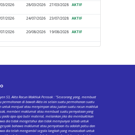
/03/2026
28/03/2026
27/03/2028
AKTIF
/07/2026
24/07/2026
23/07/2028
AKTIF
/07/2026
20/08/2026
19/08/2028
AKTIF
fo
yen 53, Akta Racun Makhluk Perosak : "Seseorang yang, membuat
u permohonan di bawah Akta ini selain suatu permohonan suatu
n untuk menjual atau menyimpan atau jualan suatu racun makhluk
osak, memberi maklumat atau membuat suatu pernyataan yang
u pada apa-apa butir material, melainkan jika dia membuktikan
wa dia tidak mengetahui dan tidak mempunyai sebab untuk
esyaki bahawa maklumat atau pernyataan itu adalah palsu dan
wa dia telah mengambil segala langkah yang munasabah untuk