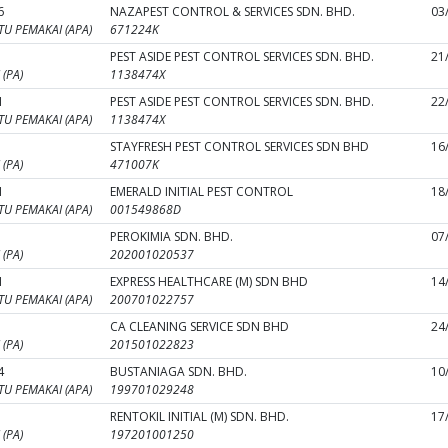
6
NAZAPEST CONTROL & SERVICES SDN. BHD.
03
U PEMAKAI (APA)
671224K
PEST ASIDE PEST CONTROL SERVICES SDN. BHD.
21
(PA)
1138474X
1
PEST ASIDE PEST CONTROL SERVICES SDN. BHD.
22
U PEMAKAI (APA)
1138474X
STAYFRESH PEST CONTROL SERVICES SDN BHD
16
(PA)
471007K
1
EMERALD INITIAL PEST CONTROL
18
U PEMAKAI (APA)
001549868D
PEROKIMIA SDN. BHD.
07
(PA)
202001020537
1
EXPRESS HEALTHCARE (M) SDN BHD
14
U PEMAKAI (APA)
200701022757
CA CLEANING SERVICE SDN BHD
24
(PA)
201501022823
4
BUSTANIAGA SDN. BHD.
10
U PEMAKAI (APA)
199701029248
RENTOKIL INITIAL (M) SDN. BHD.
17
(PA)
197201001250