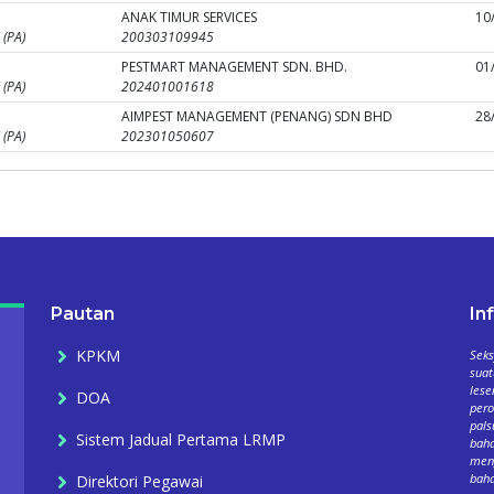
ANAK TIMUR SERVICES
10
(PA)
200303109945
PESTMART MANAGEMENT SDN. BHD.
01
(PA)
202401001618
AIMPEST MANAGEMENT (PENANG) SDN BHD
28
(PA)
202301050607
Pautan
In
KPKM
Seks
suat
lese
DOA
per
pals
Sistem Jadual Pertama LRMP
baha
meng
baha
Direktori Pegawai