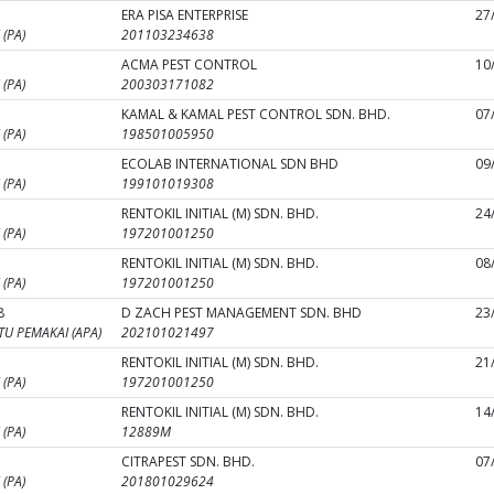
ERA PISA ENTERPRISE
27
(PA)
201103234638
ACMA PEST CONTROL
10
(PA)
200303171082
KAMAL & KAMAL PEST CONTROL SDN. BHD.
07
(PA)
198501005950
ECOLAB INTERNATIONAL SDN BHD
09
(PA)
199101019308
RENTOKIL INITIAL (M) SDN. BHD.
24
(PA)
197201001250
RENTOKIL INITIAL (M) SDN. BHD.
08
(PA)
197201001250
8
D ZACH PEST MANAGEMENT SDN. BHD
23
U PEMAKAI (APA)
202101021497
RENTOKIL INITIAL (M) SDN. BHD.
21
(PA)
197201001250
RENTOKIL INITIAL (M) SDN. BHD.
14
(PA)
12889M
CITRAPEST SDN. BHD.
07
(PA)
201801029624