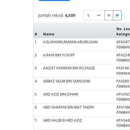
Jumlah rekod:
4,509
No. Les
#
Nama
Katego
1.
A.ELANANKUMARAN ARUMUGAM
APA047
PEMBANT
2.
A.RAHI BIN YUSOFF
APA224
PEMBANT
3.
AAIZAT ASYMAWI BIN ROZAILEE
PA6166
PEMAKAI 
4.
ABBAZ SALIM BIN SAMSUDIN
PA0289
PEMAKAI 
5.
ABD AZIZ BIN JOHARI
APA392
PEMBANT
6.
ABD GHAFFAR BIN MAT TAIDIN
APA168
PEMBANT
7.
ABD HALIM B ABD AZIZ
APA344
PEMBANT