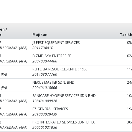
en /
ri
Majikan
Tarikh
7
JS PEST EQUIPMENT SERVICES
05
U PEMAKAI (APA)
001173401D
5
BIZME JAYA ENTERPRISE
02
U PEMAKAI (APA)
200703044466
REFFLISIA RESOURCES ENTERPRISE
11
(PA)
201403077760
NEXUS MASTER SDN. BHD.
24
(PA)
200401018006
3
SANICARE HYGIENE SERVICES SDN BHD
10
U PEMAKAI (APA)
198401009926
6
EZ GENERAL SERVICES
19
U PEMAKAI (APA)
201003020439
2
PRO INTEGRATED SERVICES SDN. BHD.
30
U PEMAKAI (APA)
200501021056