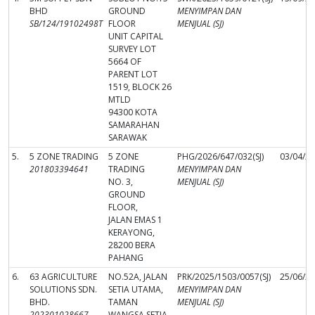
BHD
GROUND
MENYIMPAN DAN
SB/124/19102498T
FLOOR
MENJUAL (SJ)
UNIT CAPITAL
SURVEY LOT
5664 OF
PARENT LOT
1519, BLOCK 26
MTLD
94300 KOTA
SAMARAHAN
SARAWAK
5.
5 ZONE TRADING
5 ZONE
PHG/2026/647/032(SJ)
03/04/2
201803394641
TRADING
MENYIMPAN DAN
NO. 3,
MENJUAL (SJ)
GROUND
FLOOR,
JALAN EMAS 1
KERAYONG,
28200 BERA
PAHANG
6.
63 AGRICULTURE
NO.52A, JALAN
PRK/2025/1503/0057(SJ)
25/06/2
SOLUTIONS SDN.
SETIA UTAMA,
MENYIMPAN DAN
BHD.
TAMAN
MENJUAL (SJ)
202301028667
WANGSA SETIA,