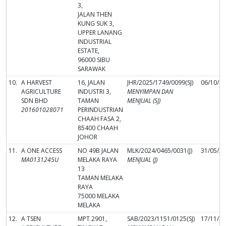
3,
JALAN THEN
KUNG SUK 3,
UPPER LANANG
INDUSTRIAL
ESTATE,
96000 SIBU
SARAWAK
10.
A HARVEST
16, JALAN
JHR/2025/1749/0099(SJ)
06/10/2
AGRICULTURE
INDUSTRI 3,
MENYIMPAN DAN
SDN BHD
TAMAN
MENJUAL (SJ)
201601028071
PERINDUSTRIAN
CHAAH FASA 2,
85400 CHAAH
JOHOR
11.
A ONE ACCESS
NO 49B JALAN
MLK/2024/0465/0031(J)
31/05/2
MA0131245U
MELAKA RAYA
MENJUAL (J)
13
TAMAN MELAKA
RAYA
75000 MELAKA
MELAKA
12.
A TSEN
MPT 2901,
SAB/2023/1151/0125(SJ)
17/11/2