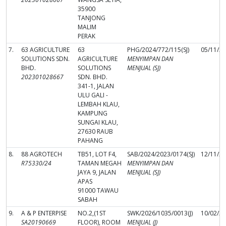
35900
TANJONG
MALIM
PERAK
7.
63 AGRICULTURE
63
PHG/2024/772/115(SJ)
05/11/2
SOLUTIONS SDN.
AGRICULTURE
MENYIMPAN DAN
BHD.
SOLUTIONS
MENJUAL (SJ)
202301028667
SDN. BHD.
341-1, JALAN
ULU GALI -
LEMBAH KLAU,
KAMPUNG
SUNGAI KLAU,
27630 RAUB
PAHANG
8.
88 AGROTECH
TB51, LOT F4,
SAB/2024/2023/0174(SJ)
12/11/2
R75330/24
TAMAN MEGAH
MENYIMPAN DAN
JAYA 9, JALAN
MENJUAL (SJ)
APAS
91000 TAWAU
SABAH
9.
A & P ENTERPISE
NO.2,(1ST
SWK/2026/1035/0013(J)
10/02/2
SA20190669
FLOOR), ROOM
MENJUAL (J)