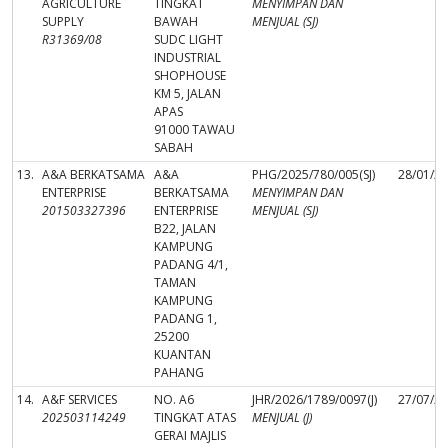
AGRICULTURE
TINGKAT
MENYIMPAN DAN
SUPPLY
BAWAH
MENJUAL (SJ)
R31369/08
SUDC LIGHT
INDUSTRIAL
SHOPHOUSE
KM 5, JALAN
APAS
91000 TAWAU
SABAH
13.
A&A BERKATSAMA
A&A
PHG/2025/780/005(SJ)
28/01/2
ENTERPRISE
BERKATSAMA
MENYIMPAN DAN
201503327396
ENTERPRISE
MENJUAL (SJ)
B22, JALAN
KAMPUNG
PADANG 4/1,
TAMAN
KAMPUNG
PADANG 1,
25200
KUANTAN
PAHANG
14.
A&F SERVICES
NO. A6
JHR/2026/1789/0097(J)
27/07/2
202503114249
TINGKAT ATAS
MENJUAL (J)
GERAI MAJLIS