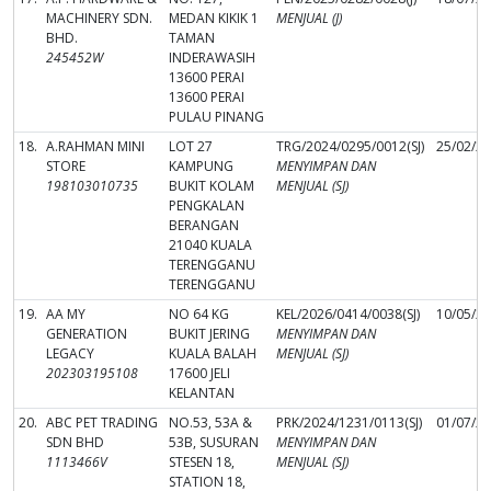
MACHINERY SDN.
MEDAN KIKIK 1
MENJUAL (J)
BHD.
TAMAN
245452W
INDERAWASIH
13600 PERAI
13600 PERAI
PULAU PINANG
18.
A.RAHMAN MINI
LOT 27
TRG/2024/0295/0012(SJ)
25/02/2
STORE
KAMPUNG
MENYIMPAN DAN
198103010735
BUKIT KOLAM
MENJUAL (SJ)
PENGKALAN
BERANGAN
21040 KUALA
TERENGGANU
TERENGGANU
19.
AA MY
NO 64 KG
KEL/2026/0414/0038(SJ)
10/05/2
GENERATION
BUKIT JERING
MENYIMPAN DAN
LEGACY
KUALA BALAH
MENJUAL (SJ)
202303195108
17600 JELI
KELANTAN
20.
ABC PET TRADING
NO.53, 53A &
PRK/2024/1231/0113(SJ)
01/07/2
SDN BHD
53B, SUSURAN
MENYIMPAN DAN
1113466V
STESEN 18,
MENJUAL (SJ)
STATION 18,