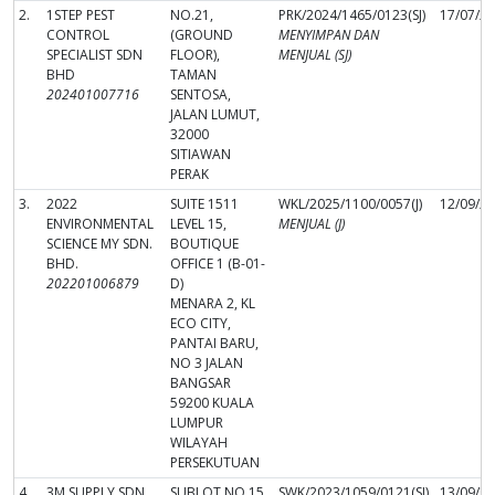
2.
1STEP PEST
NO.21,
PRK/2024/1465/0123(SJ)
17/07/2
CONTROL
(GROUND
MENYIMPAN DAN
SPECIALIST SDN
FLOOR),
MENJUAL (SJ)
BHD
TAMAN
202401007716
SENTOSA,
JALAN LUMUT,
32000
SITIAWAN
PERAK
3.
2022
SUITE 1511
WKL/2025/1100/0057(J)
12/09/2
ENVIRONMENTAL
LEVEL 15,
MENJUAL (J)
SCIENCE MY SDN.
BOUTIQUE
BHD.
OFFICE 1 (B-01-
202201006879
D)
MENARA 2, KL
ECO CITY,
PANTAI BARU,
NO 3 JALAN
BANGSAR
59200 KUALA
LUMPUR
WILAYAH
PERSEKUTUAN
4.
3M SUPPLY SDN
SUBLOT NO.15
SWK/2023/1059/0121(SJ)
13/09/2