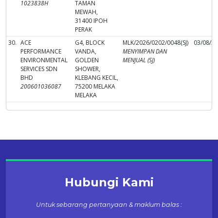
1023838H
TAMAN
MEWAH,
31400 IPOH
PERAK
30.
ACE
G4, BLOCK
MLK/2026/0202/0048(SJ)
03/08/2
PERFORMANCE
VANDA,
MENYIMPAN DAN
ENVIRONMENTAL
GOLDEN
MENJUAL (SJ)
SERVICES SDN
SHOWER,
BHD
KLEBANG KECIL,
200601036087
75200 MELAKA
MELAKA
Hubungi Kami
Untuk sebarang pertanyaan & maklum balas :