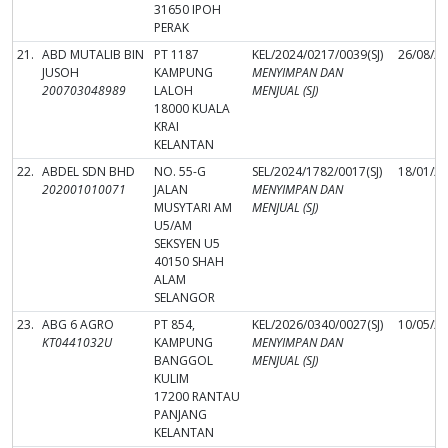
31650 IPOH
PERAK
21.
ABD MUTALIB BIN
PT 1187
KEL/2024/0217/0039(SJ)
26/08/2
JUSOH
KAMPUNG
MENYIMPAN DAN
200703048989
LALOH
MENJUAL (SJ)
18000 KUALA
KRAI
KELANTAN
22.
ABDEL SDN BHD
NO. 55-G
SEL/2024/1782/0017(SJ)
18/01/2
202001010071
JALAN
MENYIMPAN DAN
MUSYTARI AM
MENJUAL (SJ)
U5/AM
SEKSYEN U5
40150 SHAH
ALAM
SELANGOR
23.
ABG 6 AGRO
PT 854,
KEL/2026/0340/0027(SJ)
10/05/2
KT0441032U
KAMPUNG
MENYIMPAN DAN
BANGGOL
MENJUAL (SJ)
KULIM
17200 RANTAU
PANJANG
KELANTAN