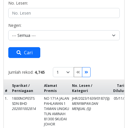
No. Lesen:
Negeri:
Cari
Jumlah rekod:
4,745
Syarikat /
Alamat
No. Lesen /
Tarik
#
Perniagaan
Premis
Kategori
Dilulus
1.
1800NOPESTS
NO 171A JALAN
JHR/2023/1639/0187(SJ)
05/11/2
SDN BHD
PAHLAWAN 1
MENYIMPAN DAN
202001002814
TAMAN UNGKU
MENJUAL (SJ)
TUN AMINAH
81300 SKUDAI
JOHOR