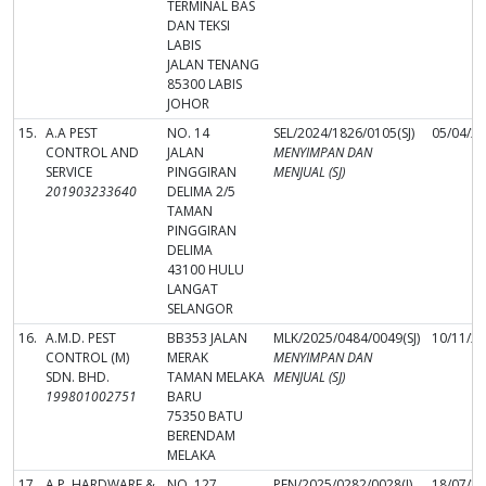
TERMINAL BAS
DAN TEKSI
LABIS
JALAN TENANG
85300 LABIS
JOHOR
15.
A.A PEST
NO. 14
SEL/2024/1826/0105(SJ)
05/04/2
CONTROL AND
JALAN
MENYIMPAN DAN
SERVICE
PINGGIRAN
MENJUAL (SJ)
201903233640
DELIMA 2/5
TAMAN
PINGGIRAN
DELIMA
43100 HULU
LANGAT
SELANGOR
16.
A.M.D. PEST
BB353 JALAN
MLK/2025/0484/0049(SJ)
10/11/2
CONTROL (M)
MERAK
MENYIMPAN DAN
SDN. BHD.
TAMAN MELAKA
MENJUAL (SJ)
199801002751
BARU
75350 BATU
BERENDAM
MELAKA
17.
A.P. HARDWARE &
NO. 127,
PEN/2025/0282/0028(J)
18/07/2