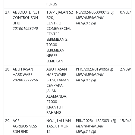
PERLIS
27.
ABSOLUTE PEST
107-1, JALAN S2
NS/2024/0600/0013(SJ)
07/03/2
CONTROL SDN
B20,
MENYIMPAN DAN
BHD
CENTRIO
MENJUAL (SJ)
201001023240
COMEMERCIAL
CENTRE
SEREMBAN 2
70300
SEREMBAN
NEGERI
SEMBILAN
28.
ABU HASAN
ABU HASAN
PHG/2023/019/095(SJ)
27/09/2
HARDWARE
HARDWARE
MENYIMPAN DAN
202003272256
S-1/9, TAMAN
MENJUAL (SJ)
CEMPAKA,
JALAN
ALAMANDA,
27000
JERANTUT
PAHANG
29.
ACE
NO.1, LALUAN
PRK/2025/1182/0031(SJ)
15/04/2
AGRIBUSINESS
TASEK TIMUR
MENYIMPAN DAN
SDN BHD
15,
MENJUAL (SJ)