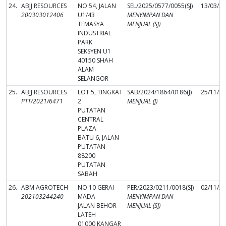
24.
ABJJ RESOURCES
NO.54, JALAN
SEL/2025/0577/0055(SJ)
13/03/2
200303012406
U1/43
MENYIMPAN DAN
TEMASYA
MENJUAL (SJ)
INDUSTRIAL
PARK
SEKSYEN U1
40150 SHAH
ALAM
SELANGOR
25.
ABJJ RESOURCES
LOT 5, TINGKAT
SAB/2024/1864/0186(J)
25/11/2
PTT/2021/6471
2
MENJUAL (J)
PUTATAN
CENTRAL
PLAZA
BATU 6, JALAN
PUTATAN
88200
PUTATAN
SABAH
26.
ABM AGROTECH
NO 10 GERAI
PER/2023/0211/0018(SJ)
02/11/2
202103244240
MADA
MENYIMPAN DAN
JALAN BEHOR
MENJUAL (SJ)
LATEH
01000 KANGAR