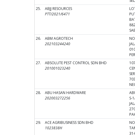
SE
25.
ABJJ RESOURCES
LOT
PTT/2021/6471
PU
BA
88
SA
26.
ABM AGROTECH
NO
202103244240
JA
01
PER
27.
ABSOLUTE PEST CONTROL SDN BHD
107
201001023240
CE
SE
70
NE
28.
ABU HASAN HARDWARE
AB
202003272256
S-
JA
27
PA
29.
ACE AGRIBUSINESS SDN BHD
NO.
1023838H
TA
31