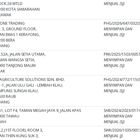
OCK 26 MTLD
MENJUAL (SJ)
300 KOTA SAMARAHAN
RAWAK
ZONE TRADING
PHG/2026/647/032(S
. 3, GROUND FLOOR,
MENYIMPAN DAN
LAN EMAS 1 KERAYONG,
MENJUAL (SJ)
200 BERA
HANG
.52A, JALAN SETIA UTAMA,
PRK/2025/1503/0057(
MAN WANGSA SETIA,
MENYIMPAN DAN
900 TANJONG MALIM
MENJUAL (SJ)
RAK
 AGRICULTURE SOLUTIONS SDN. BHD.
PHG/2024/772/115(S
-1, JALAN ULU GALI - LEMBAH KLAU,
MENYIMPAN DAN
MPUNG SUNGAI KLAU,
MENJUAL (SJ)
630 RAUB
HANG
1, LOT F4, TAMAN MEGAH JAYA 9, JALAN APAS
SAB/2024/2023/0174(
000 TAWAU
MENYIMPAN DAN
BAH
MENJUAL (SJ)
2,(1ST FLOOR), ROOM 3,
SWK/2026/1035/0013
LAN THEN KUNG SUK 3,
MENJUAL (J)