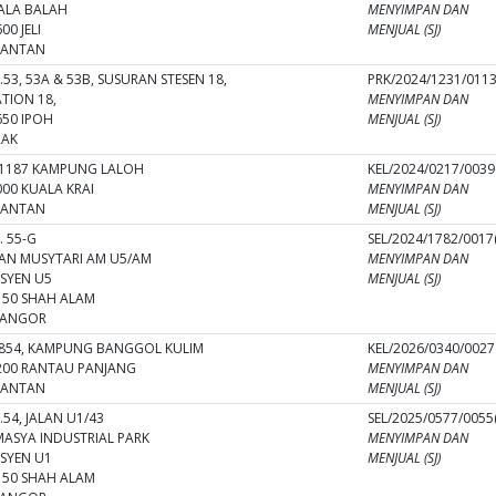
ALA BALAH
MENYIMPAN DAN
00 JELI
MENJUAL (SJ)
LANTAN
53, 53A & 53B, SUSURAN STESEN 18,
PRK/2024/1231/0113(
ATION 18,
MENYIMPAN DAN
650 IPOH
MENJUAL (SJ)
RAK
 1187 KAMPUNG LALOH
KEL/2024/0217/0039(
000 KUALA KRAI
MENYIMPAN DAN
LANTAN
MENJUAL (SJ)
. 55-G
SEL/2024/1782/0017(
LAN MUSYTARI AM U5/AM
MENYIMPAN DAN
KSYEN U5
MENJUAL (SJ)
150 SHAH ALAM
LANGOR
 854, KAMPUNG BANGGOL KULIM
KEL/2026/0340/0027(
200 RANTAU PANJANG
MENYIMPAN DAN
LANTAN
MENJUAL (SJ)
54, JALAN U1/43
SEL/2025/0577/0055(
MASYA INDUSTRIAL PARK
MENYIMPAN DAN
KSYEN U1
MENJUAL (SJ)
150 SHAH ALAM