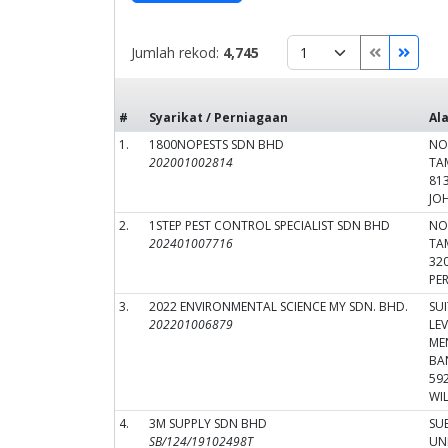
Jumlah rekod:
4,745
#
Syarikat / Perniagaan
Al
1.
1800NOPESTS SDN BHD
NO
202001002814
TA
81
JO
2.
1STEP PEST CONTROL SPECIALIST SDN BHD
NO
202401007716
TA
32
PE
3.
2022 ENVIRONMENTAL SCIENCE MY SDN. BHD.
SUI
202201006879
LEV
MEN
BA
59
WI
4.
3M SUPPLY SDN BHD
SU
SB/124/19102498T
UN