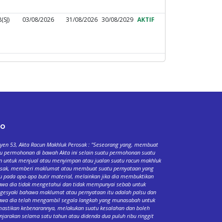
(SJ)
03/08/2026
31/08/2026
30/08/2029
AKTIF
fo
yen 53, Akta Racun Makhluk Perosak : "Seseorang yang, membuat
u permohonan di bawah Akta ini selain suatu permohonan suatu
n untuk menjual atau menyimpan atau jualan suatu racun makhluk
osak, memberi maklumat atau membuat suatu pernyataan yang
u pada apa-apa butir material, melainkan jika dia membuktikan
wa dia tidak mengetahui dan tidak mempunyai sebab untuk
esyaki bahawa maklumat atau pernyataan itu adalah palsu dan
wa dia telah mengambil segala langkah yang munasabah untuk
stikan kebenarannya, melakukan suatu kesalahan dan boleh
njarakan selama satu tahun atau didenda dua puluh ribu ringgit