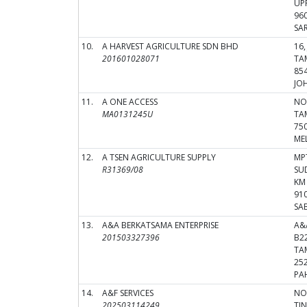
UP
96
SA
10.
A HARVEST AGRICULTURE SDN BHD
16,
201601028071
TA
85
JO
11.
A ONE ACCESS
NO
MA0131245U
TA
75
ME
12.
A TSEN AGRICULTURE SUPPLY
MP
R31369/08
SU
KM 
91
SA
13.
A&A BERKATSAMA ENTERPRISE
A&
201503327396
B2
TA
25
PA
14.
A&F SERVICES
NO
202503114249
TIN