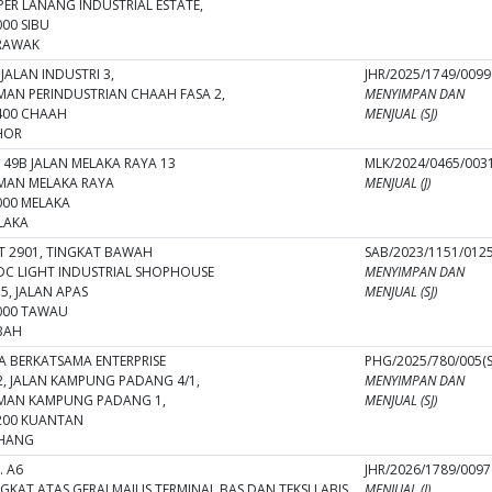
PER LANANG INDUSTRIAL ESTATE,
000 SIBU
RAWAK
 JALAN INDUSTRI 3,
JHR/2025/1749/0099(
MAN PERINDUSTRIAN CHAAH FASA 2,
MENYIMPAN DAN
400 CHAAH
MENJUAL (SJ)
HOR
 49B JALAN MELAKA RAYA 13
MLK/2024/0465/0031
MAN MELAKA RAYA
MENJUAL (J)
000 MELAKA
LAKA
T 2901, TINGKAT BAWAH
SAB/2023/1151/0125(
DC LIGHT INDUSTRIAL SHOPHOUSE
MENYIMPAN DAN
5, JALAN APAS
MENJUAL (SJ)
000 TAWAU
BAH
A BERKATSAMA ENTERPRISE
PHG/2025/780/005(S
2, JALAN KAMPUNG PADANG 4/1,
MENYIMPAN DAN
MAN KAMPUNG PADANG 1,
MENJUAL (SJ)
200 KUANTAN
HANG
. A6
JHR/2026/1789/0097(
GKAT ATAS GERAI MAJLIS TERMINAL BAS DAN TEKSI LABIS
MENJUAL (J)