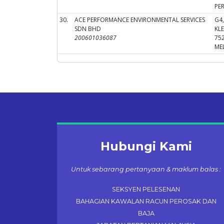
PE
30.
ACE PERFORMANCE ENVIRONMENTAL SERVICES
G4
SDN BHD
KL
200601036087
75
ME
Hubungi Kami
Untuk sebarang pertanyaan & maklum balas :
SEKSYEN PELESENAN
BAHAGIAN KAWALAN RACUN PEROSAK DAN
BAJA