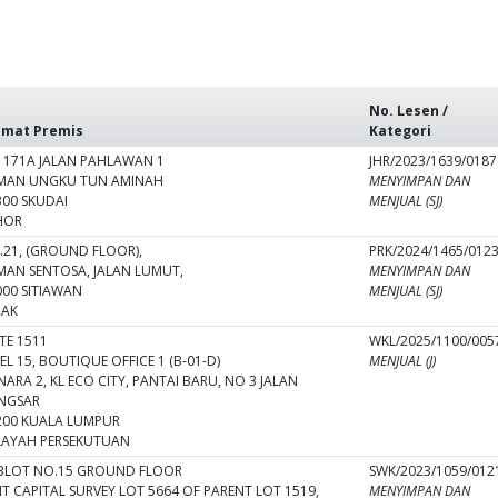
No. Lesen /
amat Premis
Kategori
 171A JALAN PAHLAWAN 1
JHR/2023/1639/0187(
MAN UNGKU TUN AMINAH
MENYIMPAN DAN
300 SKUDAI
MENJUAL (SJ)
HOR
.21, (GROUND FLOOR),
PRK/2024/1465/0123(
MAN SENTOSA, JALAN LUMUT,
MENYIMPAN DAN
000 SITIAWAN
MENJUAL (SJ)
RAK
TE 1511
WKL/2025/1100/0057
EL 15, BOUTIQUE OFFICE 1 (B-01-D)
MENJUAL (J)
ARA 2, KL ECO CITY, PANTAI BARU, NO 3 JALAN
NGSAR
200 KUALA LUMPUR
LAYAH PERSEKUTUAN
BLOT NO.15 GROUND FLOOR
SWK/2023/1059/0121
IT CAPITAL SURVEY LOT 5664 OF PARENT LOT 1519,
MENYIMPAN DAN