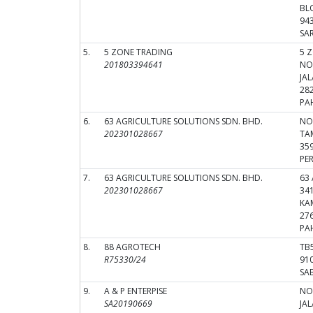
BL
94
SA
5.
5 ZONE TRADING
5 
201803394641
NO
JA
28
PA
6.
63 AGRICULTURE SOLUTIONS SDN. BHD.
NO
202301028667
TA
35
PE
7.
63 AGRICULTURE SOLUTIONS SDN. BHD.
63
202301028667
341
KA
27
PA
8.
88 AGROTECH
TB5
R75330/24
91
SA
9.
A & P ENTERPISE
NO.
SA20190669
JA