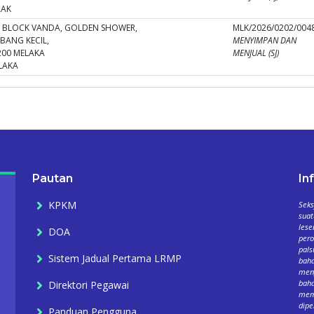
RAK
, BLOCK VANDA, GOLDEN SHOWER,
MLK/2026/0202/0048
EBANG KECIL,
MENYIMPAN DAN
200 MELAKA
MENJUAL (SJ)
LAKA
Pautan
In
KPKM
Seks
suat
lese
DOA
per
pals
Sistem Jadual Pertama LRMP
baha
meng
baha
Direktori Pegawai
mema
dipe
Panduan Pengguna