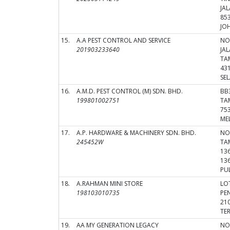
JA
853
JO
15.
A.A PEST CONTROL AND SERVICE
NO
201903233640
JA
TA
43
SE
16.
A.M.D. PEST CONTROL (M) SDN. BHD.
BB
199801002751
TA
75
ME
17.
A.P. HARDWARE & MACHINERY SDN. BHD.
NO.
245452W
TA
136
136
PU
18.
A.RAHMAN MINI STORE
LO
198103010735
PE
21
TE
19.
AA MY GENERATION LEGACY
NO 