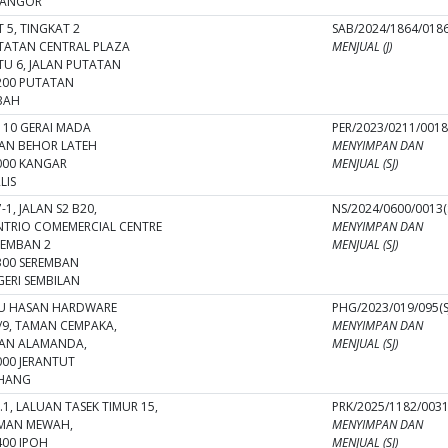
LANGOR
 5, TINGKAT 2
SAB/2024/1864/0186(
TATAN CENTRAL PLAZA
MENJUAL (J)
TU 6, JALAN PUTATAN
200 PUTATAN
BAH
 10 GERAI MADA
PER/2023/0211/0018(
LAN BEHOR LATEH
MENYIMPAN DAN
000 KANGAR
MENJUAL (SJ)
LIS
-1, JALAN S2 B20,
NS/2024/0600/0013(S
NTRIO COMEMERCIAL CENTRE
MENYIMPAN DAN
REMBAN 2
MENJUAL (SJ)
300 SEREMBAN
GERI SEMBILAN
U HASAN HARDWARE
PHG/2023/019/095(S
1/9, TAMAN CEMPAKA,
MENYIMPAN DAN
LAN ALAMANDA,
MENJUAL (SJ)
000 JERANTUT
HANG
1, LALUAN TASEK TIMUR 15,
PRK/2025/1182/0031(
MAN MEWAH,
MENYIMPAN DAN
400 IPOH
MENJUAL (SJ)