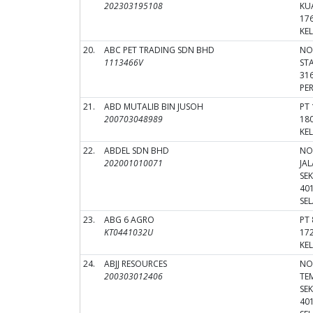
202303195108
KU
176
KE
20.
ABC PET TRADING SDN BHD
NO.
1113466V
ST
31
PE
21.
ABD MUTALIB BIN JUSOH
PT
200703048989
18
KE
22.
ABDEL SDN BHD
NO
202001010071
JA
SE
40
SE
23.
ABG 6 AGRO
PT
KT0441032U
17
KE
24.
ABJJ RESOURCES
NO.
200303012406
TE
SE
40