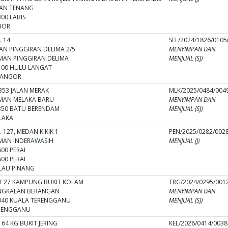
LAN TENANG
00 LABIS
HOR
. 14
SEL/2024/1826/0105(
LAN PINGGIRAN DELIMA 2/5
MENYIMPAN DAN
MAN PINGGIRAN DELIMA
MENJUAL (SJ)
100 HULU LANGAT
LANGOR
353 JALAN MERAK
MLK/2025/0484/0049
MAN MELAKA BARU
MENYIMPAN DAN
350 BATU BERENDAM
MENJUAL (SJ)
LAKA
 127, MEDAN KIKIK 1
PEN/2025/0282/0028(
MAN INDERAWASIH
MENJUAL (J)
00 PERAI
00 PERAI
LAU PINANG
T 27 KAMPUNG BUKIT KOLAM
TRG/2024/0295/0012
NGKALAN BERANGAN
MENYIMPAN DAN
040 KUALA TERENGGANU
MENJUAL (SJ)
RENGGANU
64 KG BUKIT JERING
KEL/2026/0414/0038(