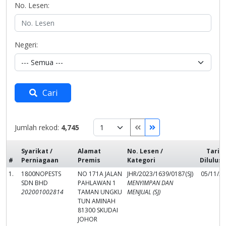
No. Lesen:
Negeri:
Cari
Jumlah rekod:
4,745
Syarikat /
Alamat
No. Lesen /
Tarik
#
Perniagaan
Premis
Kategori
Dilulus
1.
1800NOPESTS
NO 171A JALAN
JHR/2023/1639/0187(SJ)
05/11/2
SDN BHD
PAHLAWAN 1
MENYIMPAN DAN
202001002814
TAMAN UNGKU
MENJUAL (SJ)
TUN AMINAH
81300 SKUDAI
JOHOR