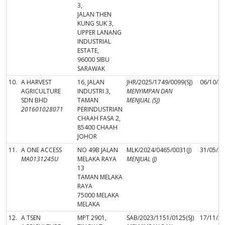
3,
JALAN THEN
KUNG SUK 3,
UPPER LANANG
INDUSTRIAL
ESTATE,
96000 SIBU
SARAWAK
10.
A HARVEST
16, JALAN
JHR/2025/1749/0099(SJ)
06/10/2
AGRICULTURE
INDUSTRI 3,
MENYIMPAN DAN
SDN BHD
TAMAN
MENJUAL (SJ)
201601028071
PERINDUSTRIAN
CHAAH FASA 2,
85400 CHAAH
JOHOR
11.
A ONE ACCESS
NO 49B JALAN
MLK/2024/0465/0031(J)
31/05/2
MA0131245U
MELAKA RAYA
MENJUAL (J)
13
TAMAN MELAKA
RAYA
75000 MELAKA
MELAKA
12.
A TSEN
MPT 2901,
SAB/2023/1151/0125(SJ)
17/11/2