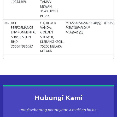
1023838H
TAMAN
MEWAH,
31400 IPOH
PERAK
30.
ACE
G4, BLOCK
MLK/2026/0202/0048(SJ)
03/08/2
PERFORMANCE
VANDA,
MENYIMPAN DAN
ENVIRONMENTAL
GOLDEN
MENJUAL (SJ)
SERVICES SDN
SHOWER,
BHD
KLEBANG KECIL,
200601036087
75200 MELAKA
MELAKA
Hubungi Kami
Untuk sebarang pertanyaan & maklum balas :