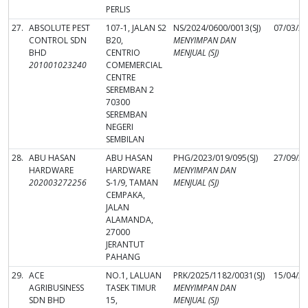
PERLIS
27.
ABSOLUTE PEST
107-1, JALAN S2
NS/2024/0600/0013(SJ)
07/03/2
CONTROL SDN
B20,
MENYIMPAN DAN
BHD
CENTRIO
MENJUAL (SJ)
201001023240
COMEMERCIAL
CENTRE
SEREMBAN 2
70300
SEREMBAN
NEGERI
SEMBILAN
28.
ABU HASAN
ABU HASAN
PHG/2023/019/095(SJ)
27/09/2
HARDWARE
HARDWARE
MENYIMPAN DAN
202003272256
S-1/9, TAMAN
MENJUAL (SJ)
CEMPAKA,
JALAN
ALAMANDA,
27000
JERANTUT
PAHANG
29.
ACE
NO.1, LALUAN
PRK/2025/1182/0031(SJ)
15/04/2
AGRIBUSINESS
TASEK TIMUR
MENYIMPAN DAN
SDN BHD
15,
MENJUAL (SJ)