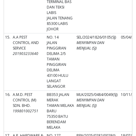
TERMINAL BAS
DAN TEKSI
LABIS
JALAN TENANG
85300 LABIS
JOHOR
15.
A.A PEST
NO. 14
SEL/2024/1826/0105(SJ)
05/04/2
CONTROL AND
JALAN
MENYIMPAN DAN
SERVICE
PINGGIRAN
MENJUAL (SJ)
201903233640
DELIMA 2/5
TAMAN
PINGGIRAN
DELIMA
43100 HULU
LANGAT
SELANGOR
16.
A.M.D. PEST
BB353 JALAN
MLK/2025/0484/0049(SJ)
10/11/2
CONTROL (M)
MERAK
MENYIMPAN DAN
SDN. BHD.
TAMAN MELAKA
MENJUAL (SJ)
199801002751
BARU
75350 BATU
BERENDAM
MELAKA
17.
A.P. HARDWARE &
NO. 127,
PEN/2025/0282/0028(J)
18/07/2