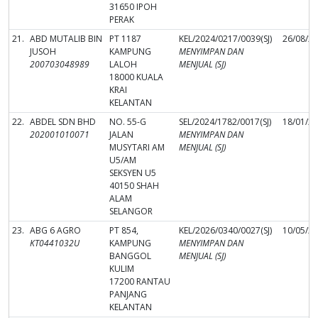
31650 IPOH
PERAK
21.
ABD MUTALIB BIN
PT 1187
KEL/2024/0217/0039(SJ)
26/08/2
JUSOH
KAMPUNG
MENYIMPAN DAN
200703048989
LALOH
MENJUAL (SJ)
18000 KUALA
KRAI
KELANTAN
22.
ABDEL SDN BHD
NO. 55-G
SEL/2024/1782/0017(SJ)
18/01/2
202001010071
JALAN
MENYIMPAN DAN
MUSYTARI AM
MENJUAL (SJ)
U5/AM
SEKSYEN U5
40150 SHAH
ALAM
SELANGOR
23.
ABG 6 AGRO
PT 854,
KEL/2026/0340/0027(SJ)
10/05/2
KT0441032U
KAMPUNG
MENYIMPAN DAN
BANGGOL
MENJUAL (SJ)
KULIM
17200 RANTAU
PANJANG
KELANTAN