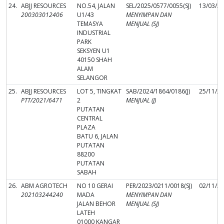
24.
ABJJ RESOURCES
NO.54, JALAN
SEL/2025/0577/0055(SJ)
13/03/2
200303012406
U1/43
MENYIMPAN DAN
TEMASYA
MENJUAL (SJ)
INDUSTRIAL
PARK
SEKSYEN U1
40150 SHAH
ALAM
SELANGOR
25.
ABJJ RESOURCES
LOT 5, TINGKAT
SAB/2024/1864/0186(J)
25/11/2
PTT/2021/6471
2
MENJUAL (J)
PUTATAN
CENTRAL
PLAZA
BATU 6, JALAN
PUTATAN
88200
PUTATAN
SABAH
26.
ABM AGROTECH
NO 10 GERAI
PER/2023/0211/0018(SJ)
02/11/2
202103244240
MADA
MENYIMPAN DAN
JALAN BEHOR
MENJUAL (SJ)
LATEH
01000 KANGAR