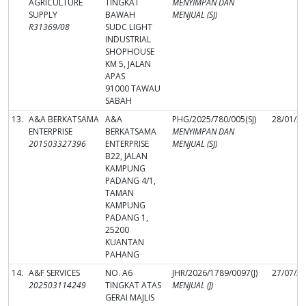
AGRICULTURE
TINGKAT
MENYIMPAN DAN
SUPPLY
BAWAH
MENJUAL (SJ)
R31369/08
SUDC LIGHT
INDUSTRIAL
SHOPHOUSE
KM 5, JALAN
APAS
91000 TAWAU
SABAH
13.
A&A BERKATSAMA
A&A
PHG/2025/780/005(SJ)
28/01/2
ENTERPRISE
BERKATSAMA
MENYIMPAN DAN
201503327396
ENTERPRISE
MENJUAL (SJ)
B22, JALAN
KAMPUNG
PADANG 4/1,
TAMAN
KAMPUNG
PADANG 1,
25200
KUANTAN
PAHANG
14.
A&F SERVICES
NO. A6
JHR/2026/1789/0097(J)
27/07/2
202503114249
TINGKAT ATAS
MENJUAL (J)
GERAI MAJLIS