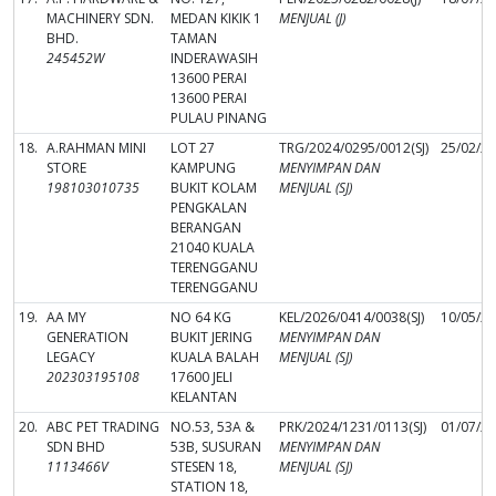
MACHINERY SDN.
MEDAN KIKIK 1
MENJUAL (J)
BHD.
TAMAN
245452W
INDERAWASIH
13600 PERAI
13600 PERAI
PULAU PINANG
18.
A.RAHMAN MINI
LOT 27
TRG/2024/0295/0012(SJ)
25/02/2
STORE
KAMPUNG
MENYIMPAN DAN
198103010735
BUKIT KOLAM
MENJUAL (SJ)
PENGKALAN
BERANGAN
21040 KUALA
TERENGGANU
TERENGGANU
19.
AA MY
NO 64 KG
KEL/2026/0414/0038(SJ)
10/05/2
GENERATION
BUKIT JERING
MENYIMPAN DAN
LEGACY
KUALA BALAH
MENJUAL (SJ)
202303195108
17600 JELI
KELANTAN
20.
ABC PET TRADING
NO.53, 53A &
PRK/2024/1231/0113(SJ)
01/07/2
SDN BHD
53B, SUSURAN
MENYIMPAN DAN
1113466V
STESEN 18,
MENJUAL (SJ)
STATION 18,