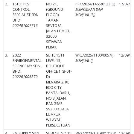
2.
1STEP PEST
NO.21,
PRK/2024/1465/0123(SJ)
17/07/2
CONTROL
(GROUND
MENYIMPAN DAN
SPECIALIST SDN
FLOOR),
MENJUAL (SJ)
BHD
TAMAN
202401007716
SENTOSA,
JALAN LUMUT,
32000
SITIAWAN
PERAK
3.
2022
SUITE 1511
WKL/2025/1100/0057(J)
12/09/2
ENVIRONMENTAL
LEVEL 15,
MENJUAL (J)
SCIENCE MY SDN.
BOUTIQUE
BHD.
OFFICE 1 (B-01-
202201006879
D)
MENARA 2, KL
ECO CITY,
PANTAI BARU,
NO 3 JALAN
BANGSAR
59200 KUALA
LUMPUR
WILAYAH
PERSEKUTUAN
4.
3M SUPPLY SDN
SUBLOT NO.15
SWK/2023/1059/0121(SJ)
13/09/2