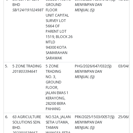
BHD
GROUND
MENYIMPAN DAN
SB/124/19102498T
FLOOR
MENJUAL (SJ)
UNIT CAPITAL
SURVEY LOT
5664 OF
PARENT LOT
1519, BLOCK 26
MTLD
94300 KOTA
SAMARAHAN
SARAWAK
5.
5 ZONE TRADING
5 ZONE
PHG/2026/647/032(SJ)
03/04/2
201803394641
TRADING
MENYIMPAN DAN
NO. 3,
MENJUAL (SJ)
GROUND
FLOOR,
JALAN EMAS 1
KERAYONG,
28200 BERA
PAHANG
6.
63 AGRICULTURE
NO.52A, JALAN
PRK/2025/1503/0057(SJ)
25/06/2
SOLUTIONS SDN.
SETIA UTAMA,
MENYIMPAN DAN
BHD.
TAMAN
MENJUAL (SJ)
202301028667
WANGSA SETIA,