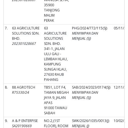
35900
TANJONG
MALIM
PERAK
7.
63 AGRICULTURE
63
PHG/2024/772/115(SJ)
05/11/2
SOLUTIONS SDN.
AGRICULTURE
MENYIMPAN DAN
BHD.
SOLUTIONS
MENJUAL (SJ)
202301028667
SDN. BHD.
341-1, JALAN
ULU GALI -
LEMBAH KLAU,
KAMPUNG
SUNGAI KLAU,
27630 RAUB
PAHANG
8.
88 AGROTECH
TB51, LOT F4,
SAB/2024/2023/0174(SJ)
12/11/2
R75330/24
TAMAN MEGAH
MENYIMPAN DAN
JAYA 9, JALAN
MENJUAL (SJ)
APAS
91000 TAWAU
SABAH
9.
A & P ENTERPISE
NO.2,(1ST
SWK/2026/1035/0013(J)
10/02/2
SA20190669
FLOOR), ROOM
MENJUAL (J)