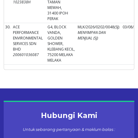
1023838H
TAMAN
MEWAH,
31400 IPOH
PERAK
30.
ACE
G4, BLOCK
MLK/2026/0202/0048(SJ)
03/08/2
PERFORMANCE
VANDA,
MENYIMPAN DAN
ENVIRONMENTAL
GOLDEN
MENJUAL (SJ)
SERVICES SDN
SHOWER,
BHD
KLEBANG KECIL,
200601036087
75200 MELAKA
MELAKA
Hubungi Kami
Untuk sebarang pertanyaan & maklum balas :