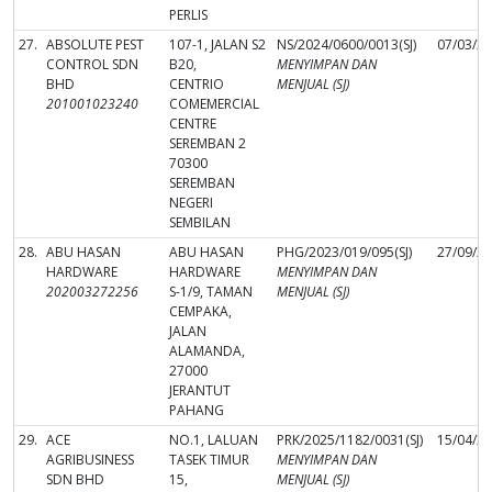
PERLIS
27.
ABSOLUTE PEST
107-1, JALAN S2
NS/2024/0600/0013(SJ)
07/03/2
CONTROL SDN
B20,
MENYIMPAN DAN
BHD
CENTRIO
MENJUAL (SJ)
201001023240
COMEMERCIAL
CENTRE
SEREMBAN 2
70300
SEREMBAN
NEGERI
SEMBILAN
28.
ABU HASAN
ABU HASAN
PHG/2023/019/095(SJ)
27/09/2
HARDWARE
HARDWARE
MENYIMPAN DAN
202003272256
S-1/9, TAMAN
MENJUAL (SJ)
CEMPAKA,
JALAN
ALAMANDA,
27000
JERANTUT
PAHANG
29.
ACE
NO.1, LALUAN
PRK/2025/1182/0031(SJ)
15/04/2
AGRIBUSINESS
TASEK TIMUR
MENYIMPAN DAN
SDN BHD
15,
MENJUAL (SJ)