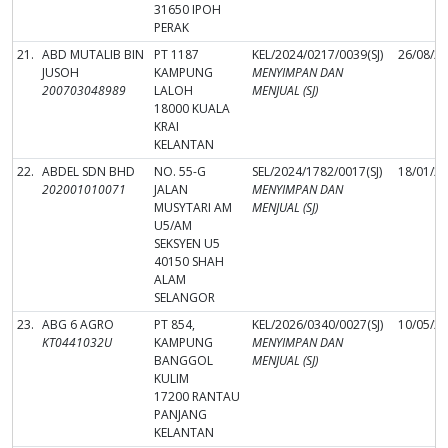
31650 IPOH
PERAK
21.
ABD MUTALIB BIN
PT 1187
KEL/2024/0217/0039(SJ)
26/08/2
JUSOH
KAMPUNG
MENYIMPAN DAN
200703048989
LALOH
MENJUAL (SJ)
18000 KUALA
KRAI
KELANTAN
22.
ABDEL SDN BHD
NO. 55-G
SEL/2024/1782/0017(SJ)
18/01/2
202001010071
JALAN
MENYIMPAN DAN
MUSYTARI AM
MENJUAL (SJ)
U5/AM
SEKSYEN U5
40150 SHAH
ALAM
SELANGOR
23.
ABG 6 AGRO
PT 854,
KEL/2026/0340/0027(SJ)
10/05/2
KT0441032U
KAMPUNG
MENYIMPAN DAN
BANGGOL
MENJUAL (SJ)
KULIM
17200 RANTAU
PANJANG
KELANTAN