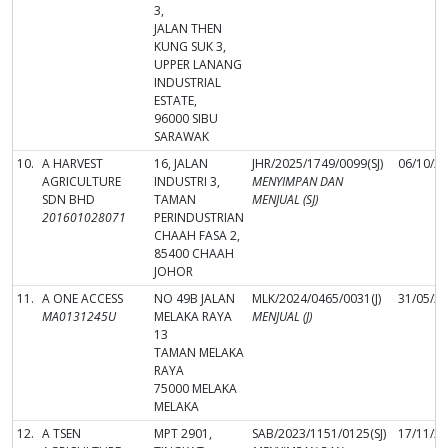
3,
JALAN THEN
KUNG SUK 3,
UPPER LANANG
INDUSTRIAL
ESTATE,
96000 SIBU
SARAWAK
10.
A HARVEST
16, JALAN
JHR/2025/1749/0099(SJ)
06/10/2
AGRICULTURE
INDUSTRI 3,
MENYIMPAN DAN
SDN BHD
TAMAN
MENJUAL (SJ)
201601028071
PERINDUSTRIAN
CHAAH FASA 2,
85400 CHAAH
JOHOR
11.
A ONE ACCESS
NO 49B JALAN
MLK/2024/0465/0031(J)
31/05/2
MA0131245U
MELAKA RAYA
MENJUAL (J)
13
TAMAN MELAKA
RAYA
75000 MELAKA
MELAKA
12.
A TSEN
MPT 2901,
SAB/2023/1151/0125(SJ)
17/11/2