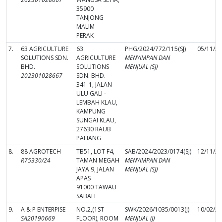
35900
TANJONG
MALIM
PERAK
7.
63 AGRICULTURE
63
PHG/2024/772/115(SJ)
05/11/2
SOLUTIONS SDN.
AGRICULTURE
MENYIMPAN DAN
BHD.
SOLUTIONS
MENJUAL (SJ)
202301028667
SDN. BHD.
341-1, JALAN
ULU GALI -
LEMBAH KLAU,
KAMPUNG
SUNGAI KLAU,
27630 RAUB
PAHANG
8.
88 AGROTECH
TB51, LOT F4,
SAB/2024/2023/0174(SJ)
12/11/2
R75330/24
TAMAN MEGAH
MENYIMPAN DAN
JAYA 9, JALAN
MENJUAL (SJ)
APAS
91000 TAWAU
SABAH
9.
A & P ENTERPISE
NO.2,(1ST
SWK/2026/1035/0013(J)
10/02/2
SA20190669
FLOOR), ROOM
MENJUAL (J)