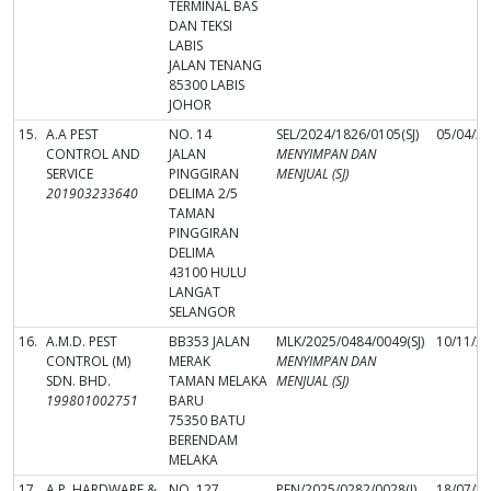
TERMINAL BAS
DAN TEKSI
LABIS
JALAN TENANG
85300 LABIS
JOHOR
15.
A.A PEST
NO. 14
SEL/2024/1826/0105(SJ)
05/04/2
CONTROL AND
JALAN
MENYIMPAN DAN
SERVICE
PINGGIRAN
MENJUAL (SJ)
201903233640
DELIMA 2/5
TAMAN
PINGGIRAN
DELIMA
43100 HULU
LANGAT
SELANGOR
16.
A.M.D. PEST
BB353 JALAN
MLK/2025/0484/0049(SJ)
10/11/2
CONTROL (M)
MERAK
MENYIMPAN DAN
SDN. BHD.
TAMAN MELAKA
MENJUAL (SJ)
199801002751
BARU
75350 BATU
BERENDAM
MELAKA
17.
A.P. HARDWARE &
NO. 127,
PEN/2025/0282/0028(J)
18/07/2