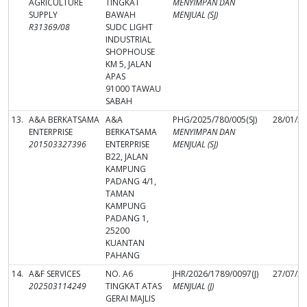
AGRICULTURE
TINGKAT
MENYIMPAN DAN
SUPPLY
BAWAH
MENJUAL (SJ)
R31369/08
SUDC LIGHT
INDUSTRIAL
SHOPHOUSE
KM 5, JALAN
APAS
91000 TAWAU
SABAH
13.
A&A BERKATSAMA
A&A
PHG/2025/780/005(SJ)
28/01/2
ENTERPRISE
BERKATSAMA
MENYIMPAN DAN
201503327396
ENTERPRISE
MENJUAL (SJ)
B22, JALAN
KAMPUNG
PADANG 4/1,
TAMAN
KAMPUNG
PADANG 1,
25200
KUANTAN
PAHANG
14.
A&F SERVICES
NO. A6
JHR/2026/1789/0097(J)
27/07/2
202503114249
TINGKAT ATAS
MENJUAL (J)
GERAI MAJLIS