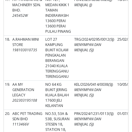
MACHINERY SDN.
MEDAN KIKIK 1
MENJUAL (J)
BHD.
TAMAN
245452W
INDERAWASIH
13600 PERAI
13600 PERAI
PULAU PINANG
18.
A.RAHMAN MINI
LOT 27
TRG/2024/0295/0012(SJ)
25/02/2
STORE
KAMPUNG
MENYIMPAN DAN
198103010735
BUKIT KOLAM
MENJUAL (SJ)
PENGKALAN
BERANGAN
21040 KUALA
TERENGGANU
TERENGGANU
19.
AA MY
NO 64 KG
KEL/2026/0414/0038(SJ)
10/05/2
GENERATION
BUKIT JERING
MENYIMPAN DAN
LEGACY
KUALA BALAH
MENJUAL (SJ)
202303195108
17600 JELI
KELANTAN
20.
ABC PET TRADING
NO.53, 53A &
PRK/2024/1231/0113(SJ)
01/07/2
SDN BHD
53B, SUSURAN
MENYIMPAN DAN
1113466V
STESEN 18,
MENJUAL (SJ)
STATION 18,