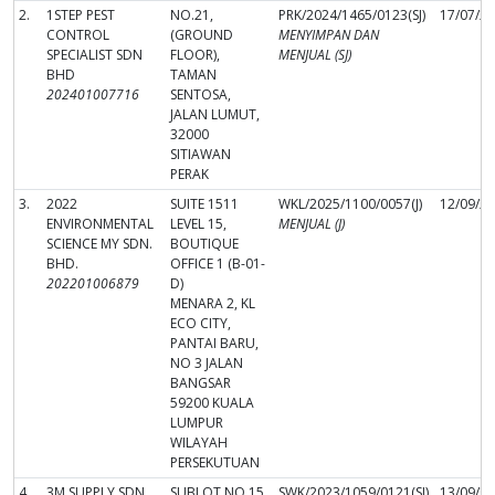
2.
1STEP PEST
NO.21,
PRK/2024/1465/0123(SJ)
17/07/2
CONTROL
(GROUND
MENYIMPAN DAN
SPECIALIST SDN
FLOOR),
MENJUAL (SJ)
BHD
TAMAN
202401007716
SENTOSA,
JALAN LUMUT,
32000
SITIAWAN
PERAK
3.
2022
SUITE 1511
WKL/2025/1100/0057(J)
12/09/2
ENVIRONMENTAL
LEVEL 15,
MENJUAL (J)
SCIENCE MY SDN.
BOUTIQUE
BHD.
OFFICE 1 (B-01-
202201006879
D)
MENARA 2, KL
ECO CITY,
PANTAI BARU,
NO 3 JALAN
BANGSAR
59200 KUALA
LUMPUR
WILAYAH
PERSEKUTUAN
4.
3M SUPPLY SDN
SUBLOT NO.15
SWK/2023/1059/0121(SJ)
13/09/2