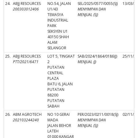
24.
ABJJ RESOURCES
NO.54, JALAN
SEL/2025/0577/0055(SJ)
13/03/2
200303012406
U1/43
MENYIMPAN DAN
TEMASYA
MENJUAL (SJ)
INDUSTRIAL
PARK
SEKSYEN U1
40150 SHAH
ALAM
SELANGOR
25.
ABJJ RESOURCES
LOT 5, TINGKAT
SAB/2024/1864/0186(J)
25/11/2
PTT/2021/6471
2
MENJUAL (J)
PUTATAN
CENTRAL
PLAZA
BATU 6, JALAN
PUTATAN
88200
PUTATAN
SABAH
26.
ABM AGROTECH
NO 10 GERAI
PER/2023/0211/0018(SJ)
02/11/2
202103244240
MADA
MENYIMPAN DAN
JALAN BEHOR
MENJUAL (SJ)
LATEH
01000 KANGAR