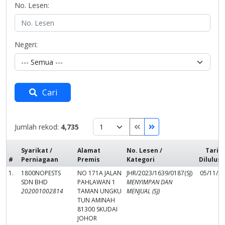
No. Lesen:
Negeri:
Cari
Jumlah rekod:
4,735
Syarikat /
Alamat
No. Lesen /
Tarik
#
Perniagaan
Premis
Kategori
Dilulus
1.
1800NOPESTS
NO 171A JALAN
JHR/2023/1639/0187(SJ)
05/11/2
SDN BHD
PAHLAWAN 1
MENYIMPAN DAN
202001002814
TAMAN UNGKU
MENJUAL (SJ)
TUN AMINAH
81300 SKUDAI
JOHOR