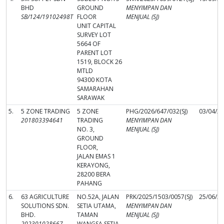
BHD
GROUND
MENYIMPAN DAN
SB/124/19102498T
FLOOR
MENJUAL (SJ)
UNIT CAPITAL
SURVEY LOT
5664 OF
PARENT LOT
1519, BLOCK 26
MTLD
94300 KOTA
SAMARAHAN
SARAWAK
5.
5 ZONE TRADING
5 ZONE
PHG/2026/647/032(SJ)
03/04/2
201803394641
TRADING
MENYIMPAN DAN
NO. 3,
MENJUAL (SJ)
GROUND
FLOOR,
JALAN EMAS 1
KERAYONG,
28200 BERA
PAHANG
6.
63 AGRICULTURE
NO.52A, JALAN
PRK/2025/1503/0057(SJ)
25/06/2
SOLUTIONS SDN.
SETIA UTAMA,
MENYIMPAN DAN
BHD.
TAMAN
MENJUAL (SJ)
202301028667
WANGSA SETIA,