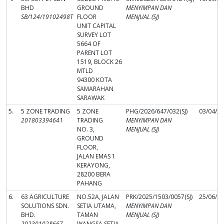
BHD
GROUND
MENYIMPAN DAN
SB/124/19102498T
FLOOR
MENJUAL (SJ)
UNIT CAPITAL
SURVEY LOT
5664 OF
PARENT LOT
1519, BLOCK 26
MTLD
94300 KOTA
SAMARAHAN
SARAWAK
5.
5 ZONE TRADING
5 ZONE
PHG/2026/647/032(SJ)
03/04/2
201803394641
TRADING
MENYIMPAN DAN
NO. 3,
MENJUAL (SJ)
GROUND
FLOOR,
JALAN EMAS 1
KERAYONG,
28200 BERA
PAHANG
6.
63 AGRICULTURE
NO.52A, JALAN
PRK/2025/1503/0057(SJ)
25/06/2
SOLUTIONS SDN.
SETIA UTAMA,
MENYIMPAN DAN
BHD.
TAMAN
MENJUAL (SJ)
202301028667
WANGSA SETIA,