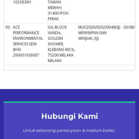
1023838H
TAMAN
MEWAH,
31400 IPOH
PERAK
30.
ACE
G4, BLOCK
MLK/2026/0202/0048(SJ)
03/08/2
PERFORMANCE
VANDA,
MENYIMPAN DAN
ENVIRONMENTAL
GOLDEN
MENJUAL (SJ)
SERVICES SDN
SHOWER,
BHD
KLEBANG KECIL,
200601036087
75200 MELAKA
MELAKA
Hubungi Kami
Untuk sebarang pertanyaan & maklum balas :