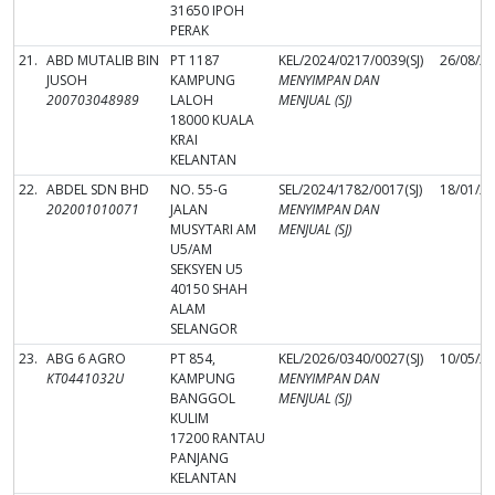
31650 IPOH
PERAK
21.
ABD MUTALIB BIN
PT 1187
KEL/2024/0217/0039(SJ)
26/08/2
JUSOH
KAMPUNG
MENYIMPAN DAN
200703048989
LALOH
MENJUAL (SJ)
18000 KUALA
KRAI
KELANTAN
22.
ABDEL SDN BHD
NO. 55-G
SEL/2024/1782/0017(SJ)
18/01/2
202001010071
JALAN
MENYIMPAN DAN
MUSYTARI AM
MENJUAL (SJ)
U5/AM
SEKSYEN U5
40150 SHAH
ALAM
SELANGOR
23.
ABG 6 AGRO
PT 854,
KEL/2026/0340/0027(SJ)
10/05/2
KT0441032U
KAMPUNG
MENYIMPAN DAN
BANGGOL
MENJUAL (SJ)
KULIM
17200 RANTAU
PANJANG
KELANTAN