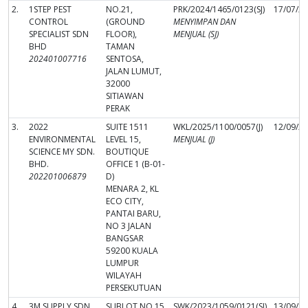
2.
1STEP PEST
NO.21,
PRK/2024/1465/0123(SJ)
17/07/2
CONTROL
(GROUND
MENYIMPAN DAN
SPECIALIST SDN
FLOOR),
MENJUAL (SJ)
BHD
TAMAN
202401007716
SENTOSA,
JALAN LUMUT,
32000
SITIAWAN
PERAK
3.
2022
SUITE 1511
WKL/2025/1100/0057(J)
12/09/2
ENVIRONMENTAL
LEVEL 15,
MENJUAL (J)
SCIENCE MY SDN.
BOUTIQUE
BHD.
OFFICE 1 (B-01-
202201006879
D)
MENARA 2, KL
ECO CITY,
PANTAI BARU,
NO 3 JALAN
BANGSAR
59200 KUALA
LUMPUR
WILAYAH
PERSEKUTUAN
4.
3M SUPPLY SDN
SUBLOT NO.15
SWK/2023/1059/0121(SJ)
13/09/2