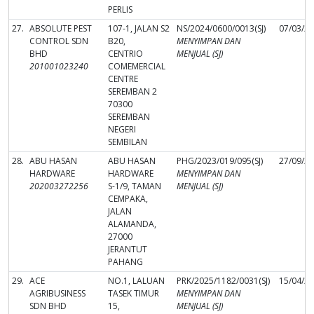
PERLIS
27.
ABSOLUTE PEST
107-1, JALAN S2
NS/2024/0600/0013(SJ)
07/03/2
CONTROL SDN
B20,
MENYIMPAN DAN
BHD
CENTRIO
MENJUAL (SJ)
201001023240
COMEMERCIAL
CENTRE
SEREMBAN 2
70300
SEREMBAN
NEGERI
SEMBILAN
28.
ABU HASAN
ABU HASAN
PHG/2023/019/095(SJ)
27/09/2
HARDWARE
HARDWARE
MENYIMPAN DAN
202003272256
S-1/9, TAMAN
MENJUAL (SJ)
CEMPAKA,
JALAN
ALAMANDA,
27000
JERANTUT
PAHANG
29.
ACE
NO.1, LALUAN
PRK/2025/1182/0031(SJ)
15/04/2
AGRIBUSINESS
TASEK TIMUR
MENYIMPAN DAN
SDN BHD
15,
MENJUAL (SJ)