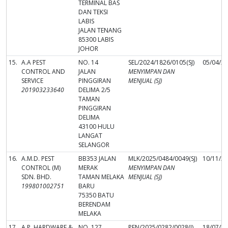
TERMINAL BAS
DAN TEKSI
LABIS
JALAN TENANG
85300 LABIS
JOHOR
15.
A.A PEST
NO. 14
SEL/2024/1826/0105(SJ)
05/04/2
CONTROL AND
JALAN
MENYIMPAN DAN
SERVICE
PINGGIRAN
MENJUAL (SJ)
201903233640
DELIMA 2/5
TAMAN
PINGGIRAN
DELIMA
43100 HULU
LANGAT
SELANGOR
16.
A.M.D. PEST
BB353 JALAN
MLK/2025/0484/0049(SJ)
10/11/2
CONTROL (M)
MERAK
MENYIMPAN DAN
SDN. BHD.
TAMAN MELAKA
MENJUAL (SJ)
199801002751
BARU
75350 BATU
BERENDAM
MELAKA
17.
A.P. HARDWARE &
NO. 127,
PEN/2025/0282/0028(J)
18/07/2