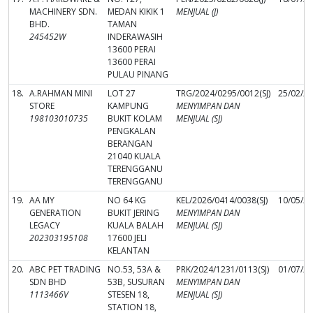
MACHINERY SDN.
MEDAN KIKIK 1
MENJUAL (J)
BHD.
TAMAN
245452W
INDERAWASIH
13600 PERAI
13600 PERAI
PULAU PINANG
18.
A.RAHMAN MINI
LOT 27
TRG/2024/0295/0012(SJ)
25/02/2
STORE
KAMPUNG
MENYIMPAN DAN
198103010735
BUKIT KOLAM
MENJUAL (SJ)
PENGKALAN
BERANGAN
21040 KUALA
TERENGGANU
TERENGGANU
19.
AA MY
NO 64 KG
KEL/2026/0414/0038(SJ)
10/05/2
GENERATION
BUKIT JERING
MENYIMPAN DAN
LEGACY
KUALA BALAH
MENJUAL (SJ)
202303195108
17600 JELI
KELANTAN
20.
ABC PET TRADING
NO.53, 53A &
PRK/2024/1231/0113(SJ)
01/07/2
SDN BHD
53B, SUSURAN
MENYIMPAN DAN
1113466V
STESEN 18,
MENJUAL (SJ)
STATION 18,