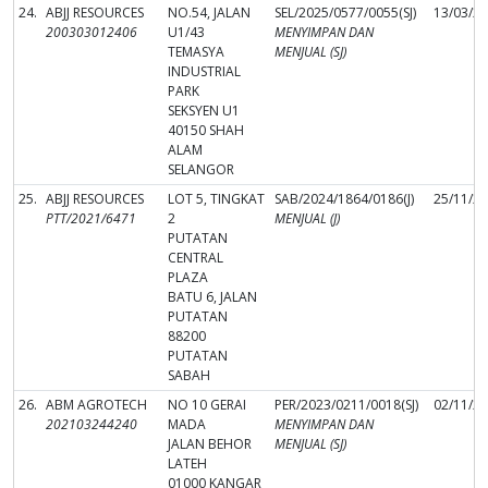
24.
ABJJ RESOURCES
NO.54, JALAN
SEL/2025/0577/0055(SJ)
13/03/2
200303012406
U1/43
MENYIMPAN DAN
TEMASYA
MENJUAL (SJ)
INDUSTRIAL
PARK
SEKSYEN U1
40150 SHAH
ALAM
SELANGOR
25.
ABJJ RESOURCES
LOT 5, TINGKAT
SAB/2024/1864/0186(J)
25/11/2
PTT/2021/6471
2
MENJUAL (J)
PUTATAN
CENTRAL
PLAZA
BATU 6, JALAN
PUTATAN
88200
PUTATAN
SABAH
26.
ABM AGROTECH
NO 10 GERAI
PER/2023/0211/0018(SJ)
02/11/2
202103244240
MADA
MENYIMPAN DAN
JALAN BEHOR
MENJUAL (SJ)
LATEH
01000 KANGAR