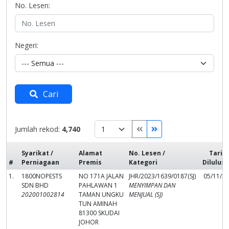
No. Lesen:
Negeri:
Cari
Jumlah rekod:
4,740
Syarikat /
Alamat
No. Lesen /
Tarik
#
Perniagaan
Premis
Kategori
Dilulus
1.
1800NOPESTS
NO 171A JALAN
JHR/2023/1639/0187(SJ)
05/11/2
SDN BHD
PAHLAWAN 1
MENYIMPAN DAN
202001002814
TAMAN UNGKU
MENJUAL (SJ)
TUN AMINAH
81300 SKUDAI
JOHOR