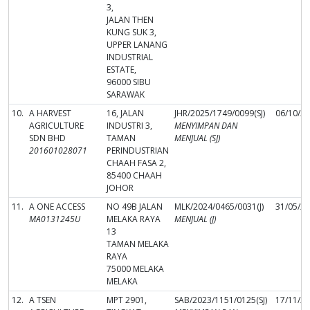
3,
JALAN THEN
KUNG SUK 3,
UPPER LANANG
INDUSTRIAL
ESTATE,
96000 SIBU
SARAWAK
10.
A HARVEST
16, JALAN
JHR/2025/1749/0099(SJ)
06/10/2
AGRICULTURE
INDUSTRI 3,
MENYIMPAN DAN
SDN BHD
TAMAN
MENJUAL (SJ)
201601028071
PERINDUSTRIAN
CHAAH FASA 2,
85400 CHAAH
JOHOR
11.
A ONE ACCESS
NO 49B JALAN
MLK/2024/0465/0031(J)
31/05/2
MA0131245U
MELAKA RAYA
MENJUAL (J)
13
TAMAN MELAKA
RAYA
75000 MELAKA
MELAKA
12.
A TSEN
MPT 2901,
SAB/2023/1151/0125(SJ)
17/11/2