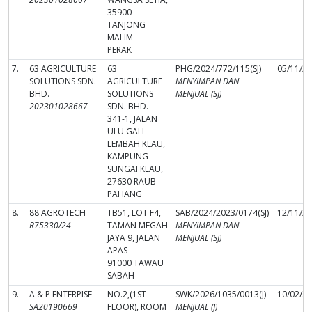
35900
TANJONG
MALIM
PERAK
7.
63 AGRICULTURE
63
PHG/2024/772/115(SJ)
05/11/2
SOLUTIONS SDN.
AGRICULTURE
MENYIMPAN DAN
BHD.
SOLUTIONS
MENJUAL (SJ)
202301028667
SDN. BHD.
341-1, JALAN
ULU GALI -
LEMBAH KLAU,
KAMPUNG
SUNGAI KLAU,
27630 RAUB
PAHANG
8.
88 AGROTECH
TB51, LOT F4,
SAB/2024/2023/0174(SJ)
12/11/2
R75330/24
TAMAN MEGAH
MENYIMPAN DAN
JAYA 9, JALAN
MENJUAL (SJ)
APAS
91000 TAWAU
SABAH
9.
A & P ENTERPISE
NO.2,(1ST
SWK/2026/1035/0013(J)
10/02/2
SA20190669
FLOOR), ROOM
MENJUAL (J)