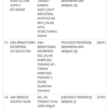
AGRICULTURE
TINGKAT
MENYIMPAN DAN
SUPPLY
BAWAH
MENJUAL (SJ)
R31369/08
SUDC LIGHT
INDUSTRIAL
SHOPHOUSE
KM 5, JALAN
APAS
91000 TAWAU
SABAH
13.
A&A BERKATSAMA
A&A
PHG/2025/780/005(SJ)
28/01/2
ENTERPRISE
BERKATSAMA
MENYIMPAN DAN
201503327396
ENTERPRISE
MENJUAL (SJ)
B22, JALAN
KAMPUNG
PADANG 4/1,
TAMAN
KAMPUNG
PADANG 1,
25200
KUANTAN
PAHANG
14.
A&F SERVICES
NO. A6
JHR/2026/1789/0097(J)
27/07/2
202503114249
TINGKAT ATAS
MENJUAL (J)
GERAI MAJLIS