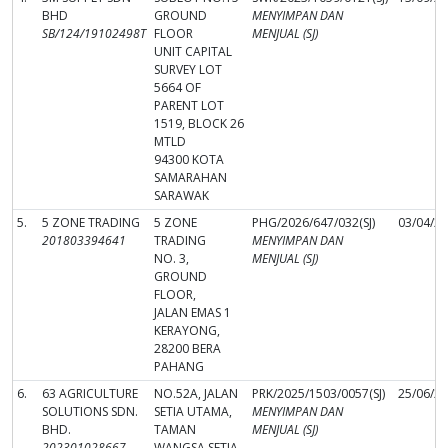
BHD
GROUND
MENYIMPAN DAN
SB/124/19102498T
FLOOR
MENJUAL (SJ)
UNIT CAPITAL
SURVEY LOT
5664 OF
PARENT LOT
1519, BLOCK 26
MTLD
94300 KOTA
SAMARAHAN
SARAWAK
5.
5 ZONE TRADING
5 ZONE
PHG/2026/647/032(SJ)
03/04/2
201803394641
TRADING
MENYIMPAN DAN
NO. 3,
MENJUAL (SJ)
GROUND
FLOOR,
JALAN EMAS 1
KERAYONG,
28200 BERA
PAHANG
6.
63 AGRICULTURE
NO.52A, JALAN
PRK/2025/1503/0057(SJ)
25/06/2
SOLUTIONS SDN.
SETIA UTAMA,
MENYIMPAN DAN
BHD.
TAMAN
MENJUAL (SJ)
202301028667
WANGSA SETIA,