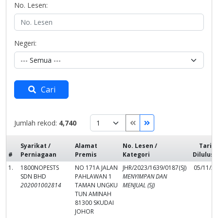
No. Lesen:
Negeri:
Cari
Jumlah rekod:
4,740
Syarikat /
Alamat
No. Lesen /
Tarik
#
Perniagaan
Premis
Kategori
Dilulus
1.
1800NOPESTS
NO 171A JALAN
JHR/2023/1639/0187(SJ)
05/11/2
SDN BHD
PAHLAWAN 1
MENYIMPAN DAN
202001002814
TAMAN UNGKU
MENJUAL (SJ)
TUN AMINAH
81300 SKUDAI
JOHOR