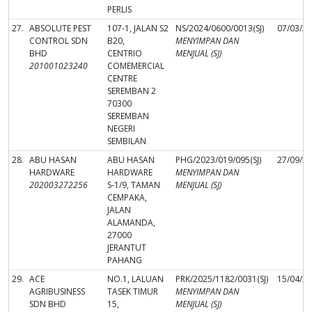
PERLIS
27.
ABSOLUTE PEST
107-1, JALAN S2
NS/2024/0600/0013(SJ)
07/03/2
CONTROL SDN
B20,
MENYIMPAN DAN
BHD
CENTRIO
MENJUAL (SJ)
201001023240
COMEMERCIAL
CENTRE
SEREMBAN 2
70300
SEREMBAN
NEGERI
SEMBILAN
28.
ABU HASAN
ABU HASAN
PHG/2023/019/095(SJ)
27/09/2
HARDWARE
HARDWARE
MENYIMPAN DAN
202003272256
S-1/9, TAMAN
MENJUAL (SJ)
CEMPAKA,
JALAN
ALAMANDA,
27000
JERANTUT
PAHANG
29.
ACE
NO.1, LALUAN
PRK/2025/1182/0031(SJ)
15/04/2
AGRIBUSINESS
TASEK TIMUR
MENYIMPAN DAN
SDN BHD
15,
MENJUAL (SJ)