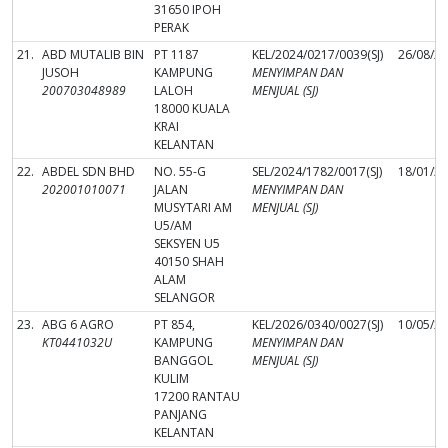
31650 IPOH
PERAK
21.
ABD MUTALIB BIN
PT 1187
KEL/2024/0217/0039(SJ)
26/08/2
JUSOH
KAMPUNG
MENYIMPAN DAN
200703048989
LALOH
MENJUAL (SJ)
18000 KUALA
KRAI
KELANTAN
22.
ABDEL SDN BHD
NO. 55-G
SEL/2024/1782/0017(SJ)
18/01/2
202001010071
JALAN
MENYIMPAN DAN
MUSYTARI AM
MENJUAL (SJ)
U5/AM
SEKSYEN U5
40150 SHAH
ALAM
SELANGOR
23.
ABG 6 AGRO
PT 854,
KEL/2026/0340/0027(SJ)
10/05/2
KT0441032U
KAMPUNG
MENYIMPAN DAN
BANGGOL
MENJUAL (SJ)
KULIM
17200 RANTAU
PANJANG
KELANTAN