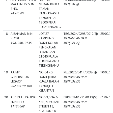
MACHINERY SDN.
MEDAN KIKIK 1
MENJUAL (J)
BHD.
TAMAN
245452W
INDERAWASIH
13600 PERAI
13600 PERAI
PULAU PINANG
18.
A.RAHMAN MINI
LOT 27
TRG/2024/0295/0012(SJ)
25/02/2
STORE
KAMPUNG
MENYIMPAN DAN
198103010735
BUKIT KOLAM
MENJUAL (SJ)
PENGKALAN
BERANGAN
21040 KUALA
TERENGGANU
TERENGGANU
19.
AA MY
NO 64 KG
KEL/2026/0414/0038(SJ)
10/05/2
GENERATION
BUKIT JERING
MENYIMPAN DAN
LEGACY
KUALA BALAH
MENJUAL (SJ)
202303195108
17600 JELI
KELANTAN
20.
ABC PET TRADING
NO.53, 53A &
PRK/2024/1231/0113(SJ)
01/07/2
SDN BHD
53B, SUSURAN
MENYIMPAN DAN
1113466V
STESEN 18,
MENJUAL (SJ)
STATION 18,