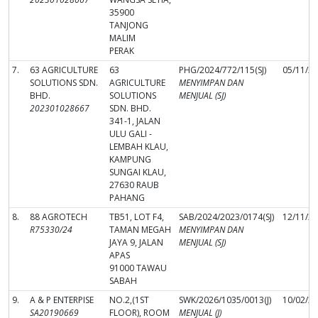
35900
TANJONG
MALIM
PERAK
7.
63 AGRICULTURE
63
PHG/2024/772/115(SJ)
05/11/2
SOLUTIONS SDN.
AGRICULTURE
MENYIMPAN DAN
BHD.
SOLUTIONS
MENJUAL (SJ)
202301028667
SDN. BHD.
341-1, JALAN
ULU GALI -
LEMBAH KLAU,
KAMPUNG
SUNGAI KLAU,
27630 RAUB
PAHANG
8.
88 AGROTECH
TB51, LOT F4,
SAB/2024/2023/0174(SJ)
12/11/2
R75330/24
TAMAN MEGAH
MENYIMPAN DAN
JAYA 9, JALAN
MENJUAL (SJ)
APAS
91000 TAWAU
SABAH
9.
A & P ENTERPISE
NO.2,(1ST
SWK/2026/1035/0013(J)
10/02/2
SA20190669
FLOOR), ROOM
MENJUAL (J)