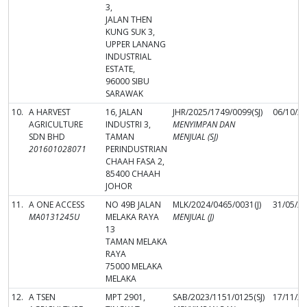
3,
JALAN THEN
KUNG SUK 3,
UPPER LANANG
INDUSTRIAL
ESTATE,
96000 SIBU
SARAWAK
10.
A HARVEST
16, JALAN
JHR/2025/1749/0099(SJ)
06/10/2
AGRICULTURE
INDUSTRI 3,
MENYIMPAN DAN
SDN BHD
TAMAN
MENJUAL (SJ)
201601028071
PERINDUSTRIAN
CHAAH FASA 2,
85400 CHAAH
JOHOR
11.
A ONE ACCESS
NO 49B JALAN
MLK/2024/0465/0031(J)
31/05/2
MA0131245U
MELAKA RAYA
MENJUAL (J)
13
TAMAN MELAKA
RAYA
75000 MELAKA
MELAKA
12.
A TSEN
MPT 2901,
SAB/2023/1151/0125(SJ)
17/11/2