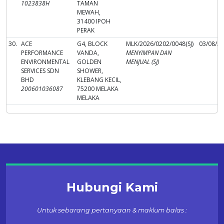
1023838H
TAMAN
MEWAH,
31400 IPOH
PERAK
30.
ACE
G4, BLOCK
MLK/2026/0202/0048(SJ)
03/08/2
PERFORMANCE
VANDA,
MENYIMPAN DAN
ENVIRONMENTAL
GOLDEN
MENJUAL (SJ)
SERVICES SDN
SHOWER,
BHD
KLEBANG KECIL,
200601036087
75200 MELAKA
MELAKA
Hubungi Kami
Untuk sebarang pertanyaan & maklum balas :