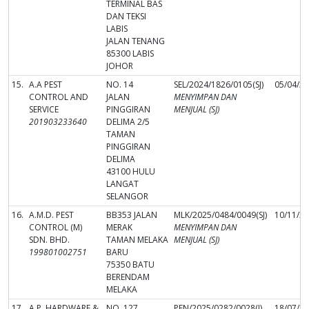
TERMINAL BAS
DAN TEKSI
LABIS
JALAN TENANG
85300 LABIS
JOHOR
15.
A.A PEST
NO. 14
SEL/2024/1826/0105(SJ)
05/04/2
CONTROL AND
JALAN
MENYIMPAN DAN
SERVICE
PINGGIRAN
MENJUAL (SJ)
201903233640
DELIMA 2/5
TAMAN
PINGGIRAN
DELIMA
43100 HULU
LANGAT
SELANGOR
16.
A.M.D. PEST
BB353 JALAN
MLK/2025/0484/0049(SJ)
10/11/2
CONTROL (M)
MERAK
MENYIMPAN DAN
SDN. BHD.
TAMAN MELAKA
MENJUAL (SJ)
199801002751
BARU
75350 BATU
BERENDAM
MELAKA
17.
A.P. HARDWARE &
NO. 127,
PEN/2025/0282/0028(J)
18/07/2