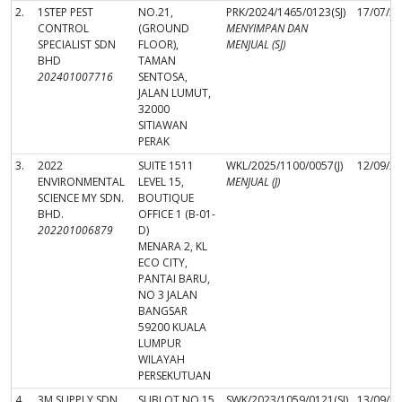
2.
1STEP PEST
NO.21,
PRK/2024/1465/0123(SJ)
17/07/2
CONTROL
(GROUND
MENYIMPAN DAN
SPECIALIST SDN
FLOOR),
MENJUAL (SJ)
BHD
TAMAN
202401007716
SENTOSA,
JALAN LUMUT,
32000
SITIAWAN
PERAK
3.
2022
SUITE 1511
WKL/2025/1100/0057(J)
12/09/2
ENVIRONMENTAL
LEVEL 15,
MENJUAL (J)
SCIENCE MY SDN.
BOUTIQUE
BHD.
OFFICE 1 (B-01-
202201006879
D)
MENARA 2, KL
ECO CITY,
PANTAI BARU,
NO 3 JALAN
BANGSAR
59200 KUALA
LUMPUR
WILAYAH
PERSEKUTUAN
4.
3M SUPPLY SDN
SUBLOT NO.15
SWK/2023/1059/0121(SJ)
13/09/2