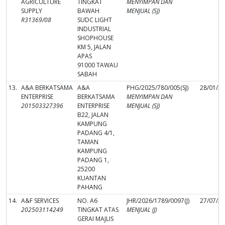
AGRICULTURE
TINGKAT
MENYIMPAN DAN
SUPPLY
BAWAH
MENJUAL (SJ)
R31369/08
SUDC LIGHT
INDUSTRIAL
SHOPHOUSE
KM 5, JALAN
APAS
91000 TAWAU
SABAH
13.
A&A BERKATSAMA
A&A
PHG/2025/780/005(SJ)
28/01/2
ENTERPRISE
BERKATSAMA
MENYIMPAN DAN
201503327396
ENTERPRISE
MENJUAL (SJ)
B22, JALAN
KAMPUNG
PADANG 4/1,
TAMAN
KAMPUNG
PADANG 1,
25200
KUANTAN
PAHANG
14.
A&F SERVICES
NO. A6
JHR/2026/1789/0097(J)
27/07/2
202503114249
TINGKAT ATAS
MENJUAL (J)
GERAI MAJLIS