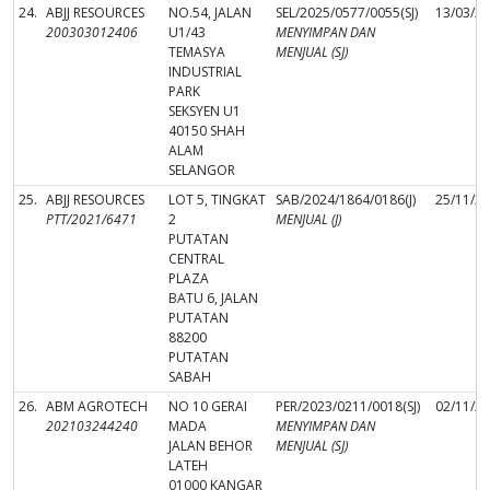
24.
ABJJ RESOURCES
NO.54, JALAN
SEL/2025/0577/0055(SJ)
13/03/2
200303012406
U1/43
MENYIMPAN DAN
TEMASYA
MENJUAL (SJ)
INDUSTRIAL
PARK
SEKSYEN U1
40150 SHAH
ALAM
SELANGOR
25.
ABJJ RESOURCES
LOT 5, TINGKAT
SAB/2024/1864/0186(J)
25/11/2
PTT/2021/6471
2
MENJUAL (J)
PUTATAN
CENTRAL
PLAZA
BATU 6, JALAN
PUTATAN
88200
PUTATAN
SABAH
26.
ABM AGROTECH
NO 10 GERAI
PER/2023/0211/0018(SJ)
02/11/2
202103244240
MADA
MENYIMPAN DAN
JALAN BEHOR
MENJUAL (SJ)
LATEH
01000 KANGAR