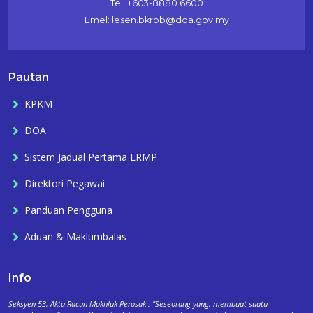
Tel: +603-8880 6600
Emel: lesen.bkrpb@doa.gov.my
Pautan
KPKM
DOA
Sistem Jadual Pertama LRMP
Direktori Pegawai
Panduan Pengguna
Aduan & Maklumbalas
Info
Seksyen 53, Akta Racun Makhluk Perosak : "Seseorang yang, membuat suatu