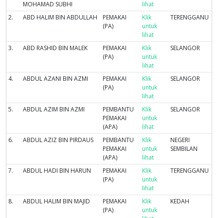
MOHAMAD SUBHI
lihat
2.
ABD HALIM BIN ABDULLAH
PEMAKAI
Klik
TERENGGANU
(PA)
untuk
lihat
3.
ABD RASHID BIN MALEK
PEMAKAI
Klik
SELANGOR
(PA)
untuk
lihat
4.
ABDUL AZANI BIN AZMI
PEMAKAI
Klik
SELANGOR
(PA)
untuk
lihat
5.
ABDUL AZIM BIN AZMI
PEMBANTU
Klik
SELANGOR
PEMAKAI
untuk
(APA)
lihat
6.
ABDUL AZIZ BIN PIRDAUS
PEMBANTU
Klik
NEGERI
PEMAKAI
untuk
SEMBILAN
(APA)
lihat
7.
ABDUL HADI BIN HARUN
PEMAKAI
Klik
TERENGGANU
(PA)
untuk
lihat
8.
ABDUL HALIM BIN MAJID
PEMAKAI
Klik
KEDAH
(PA)
untuk