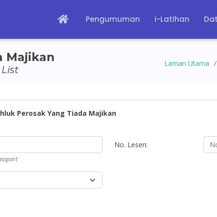
Pengumuman
i-Latihan
Dat
a Majikan
Laman Utama
List
luk Perosak Yang Tiada Majikan
No. Lesen:
ssport