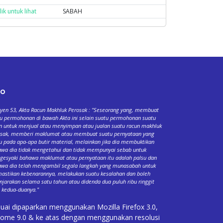
lik untuk lihat
SABAH
fo
yen 53, Akta Racun Makhluk Perosak : "Seseorang yang, membuat
u permohonan di bawah Akta ini selain suatu permohonan suatu
n untuk menjual atau menyimpan atau jualan suatu racun makhluk
osak, memberi maklumat atau membuat suatu pernyataan yang
u pada apa-apa butir material, melainkan jika dia membuktikan
wa dia tidak mengetahui dan tidak mempunyai sebab untuk
esyaki bahawa maklumat atau pernyataan itu adalah palsu dan
wa dia telah mengambil segala langkah yang munasabah untuk
stikan kebenarannya, melakukan suatu kesalahan dan boleh
njarakan selama satu tahun atau didenda dua puluh ribu ringgit
 kedua-duanya."
uai dipaparkan menggunakan Mozilla Firefox 3.0,
ome 9.0 & ke atas dengan menggunakan resolusi