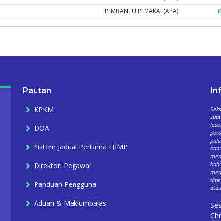
PEMBANTU PEMAKAI (APA)
K
Pautan
In
KPKM
Seks
suat
lese
DOA
per
pals
Sistem Jadual Pertama LRMP
baha
meng
baha
Direktori Pegawai
mema
dipe
Panduan Pengguna
atau
Aduan & Maklumbalas
Ses
Chr