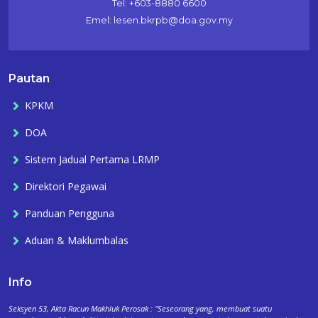
Tel: +603-8880 6600
Emel: lesen.bkrpb@doa.gov.my
Pautan
KPKM
DOA
Sistem Jadual Pertama LRMP
Direktori Pegawai
Panduan Pengguna
Aduan & Maklumbalas
Info
Seksyen 53, Akta Racun Makhluk Perosak : "Seseorang yang, membuat suatu