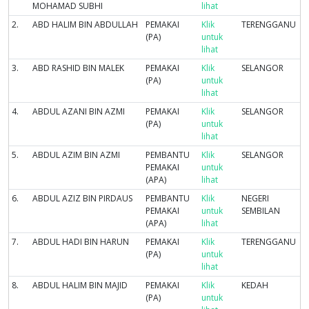
MOHAMAD SUBHI
lihat
2.
ABD HALIM BIN ABDULLAH
PEMAKAI
Klik
TERENGGANU
(PA)
untuk
lihat
3.
ABD RASHID BIN MALEK
PEMAKAI
Klik
SELANGOR
(PA)
untuk
lihat
4.
ABDUL AZANI BIN AZMI
PEMAKAI
Klik
SELANGOR
(PA)
untuk
lihat
5.
ABDUL AZIM BIN AZMI
PEMBANTU
Klik
SELANGOR
PEMAKAI
untuk
(APA)
lihat
6.
ABDUL AZIZ BIN PIRDAUS
PEMBANTU
Klik
NEGERI
PEMAKAI
untuk
SEMBILAN
(APA)
lihat
7.
ABDUL HADI BIN HARUN
PEMAKAI
Klik
TERENGGANU
(PA)
untuk
lihat
8.
ABDUL HALIM BIN MAJID
PEMAKAI
Klik
KEDAH
(PA)
untuk