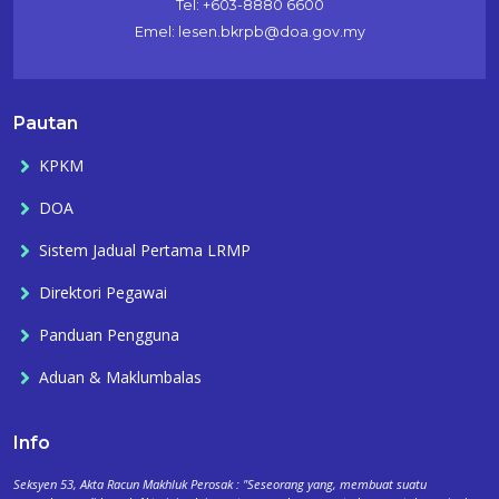
Tel: +603-8880 6600
Emel: lesen.bkrpb@doa.gov.my
Pautan
KPKM
DOA
Sistem Jadual Pertama LRMP
Direktori Pegawai
Panduan Pengguna
Aduan & Maklumbalas
Info
Seksyen 53, Akta Racun Makhluk Perosak : "Seseorang yang, membuat suatu