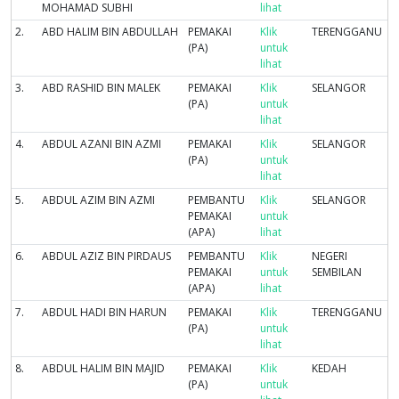
MOHAMAD SUBHI
lihat
2.
ABD HALIM BIN ABDULLAH
PEMAKAI
Klik
TERENGGANU
(PA)
untuk
lihat
3.
ABD RASHID BIN MALEK
PEMAKAI
Klik
SELANGOR
(PA)
untuk
lihat
4.
ABDUL AZANI BIN AZMI
PEMAKAI
Klik
SELANGOR
(PA)
untuk
lihat
5.
ABDUL AZIM BIN AZMI
PEMBANTU
Klik
SELANGOR
PEMAKAI
untuk
(APA)
lihat
6.
ABDUL AZIZ BIN PIRDAUS
PEMBANTU
Klik
NEGERI
PEMAKAI
untuk
SEMBILAN
(APA)
lihat
7.
ABDUL HADI BIN HARUN
PEMAKAI
Klik
TERENGGANU
(PA)
untuk
lihat
8.
ABDUL HALIM BIN MAJID
PEMAKAI
Klik
KEDAH
(PA)
untuk