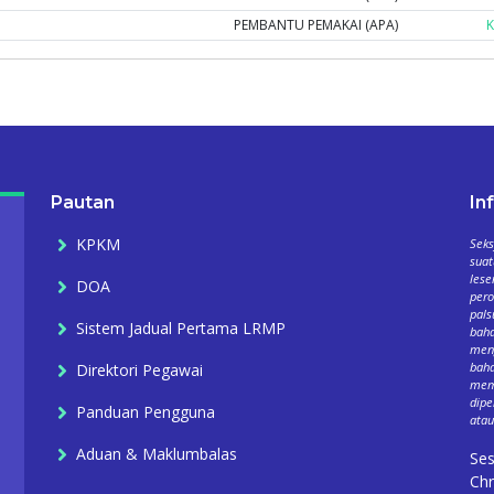
PEMBANTU PEMAKAI (APA)
K
Pautan
In
KPKM
Seks
suat
lese
DOA
per
pals
Sistem Jadual Pertama LRMP
baha
meng
baha
Direktori Pegawai
mema
dipe
Panduan Pengguna
atau
Aduan & Maklumbalas
Ses
Chr