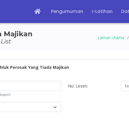
Pengumuman
i-Latihan
Dat
a Majikan
Laman Utama
List
luk Perosak Yang Tiada Majikan
No. Lesen:
ssport