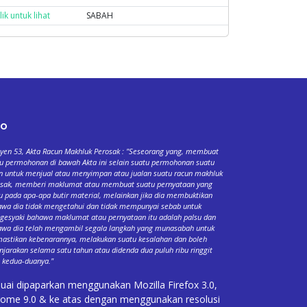
lik untuk lihat
SABAH
fo
yen 53, Akta Racun Makhluk Perosak : "Seseorang yang, membuat
u permohonan di bawah Akta ini selain suatu permohonan suatu
n untuk menjual atau menyimpan atau jualan suatu racun makhluk
osak, memberi maklumat atau membuat suatu pernyataan yang
u pada apa-apa butir material, melainkan jika dia membuktikan
wa dia tidak mengetahui dan tidak mempunyai sebab untuk
esyaki bahawa maklumat atau pernyataan itu adalah palsu dan
wa dia telah mengambil segala langkah yang munasabah untuk
stikan kebenarannya, melakukan suatu kesalahan dan boleh
njarakan selama satu tahun atau didenda dua puluh ribu ringgit
 kedua-duanya."
uai dipaparkan menggunakan Mozilla Firefox 3.0,
ome 9.0 & ke atas dengan menggunakan resolusi