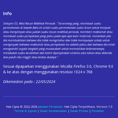
Info
Seksyen 53, Akta Racun Makhluk Perosak : "Seseorang yang, membuat suatu
permohonan di bawah Akta ini selain suatu permohonan suatu lesen untuk menjual
atau menyimpan atau jualan suatu racun makhluk perosak, memberi maklumat atau
membuat suatu pernyataan yang palsu pada apa-apa butir material, melainkan jika
dia membuktikan bahawa dia tidak mengetahui dan tidak mempunyai sebab untuk
mengesyaki bahawa maklumat atau pernyataan itu adalah palsu dan bahawa dia telah
mengambil segala langkah yang munasabah untuk memastikan kebenarannya,
melakukan suatu kesalahan dan boleh dipenjarakan selama satu tahun atau didenda
dua puluh ribu ringgit atau kedua-duanya."
Sesuai dipaparkan menggunakan Mozilla Firefox 3.0, Chrome 9.0
& ke atas dengan menggunakan resolusi 1024 x 768
Dikemaskini pada : 22/05/2024
Hak Cipta © 2022-2026
Jabatan Pertanian
. Hak Cipta Terpelihara. Version 1.0
Terma & Syarat
|
Dasar Keselamatan
|
Dasar Privasi
|
Penafian