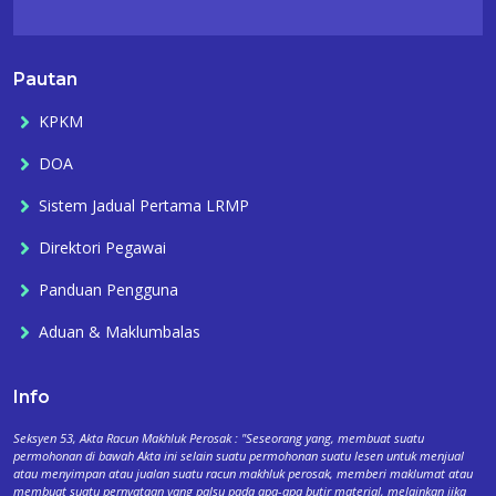
Pautan
KPKM
DOA
Sistem Jadual Pertama LRMP
Direktori Pegawai
Panduan Pengguna
Aduan & Maklumbalas
Info
Seksyen 53, Akta Racun Makhluk Perosak : "Seseorang yang, membuat suatu
permohonan di bawah Akta ini selain suatu permohonan suatu lesen untuk menjual
atau menyimpan atau jualan suatu racun makhluk perosak, memberi maklumat atau
membuat suatu pernyataan yang palsu pada apa-apa butir material, melainkan jika