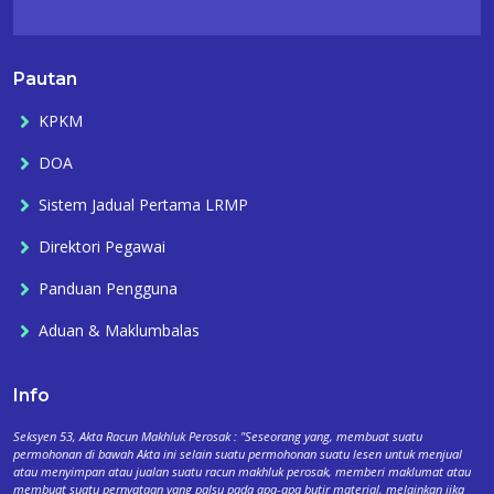
Pautan
KPKM
DOA
Sistem Jadual Pertama LRMP
Direktori Pegawai
Panduan Pengguna
Aduan & Maklumbalas
Info
Seksyen 53, Akta Racun Makhluk Perosak : "Seseorang yang, membuat suatu
permohonan di bawah Akta ini selain suatu permohonan suatu lesen untuk menjual
atau menyimpan atau jualan suatu racun makhluk perosak, memberi maklumat atau
membuat suatu pernyataan yang palsu pada apa-apa butir material, melainkan jika