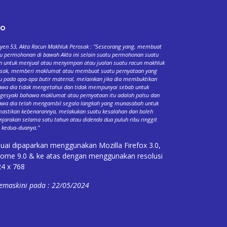
fo
yen 53, Akta Racun Makhluk Perosak : "Seseorang yang, membuat
u permohonan di bawah Akta ini selain suatu permohonan suatu
n untuk menjual atau menyimpan atau jualan suatu racun makhluk
osak, memberi maklumat atau membuat suatu pernyataan yang
u pada apa-apa butir material, melainkan jika dia membuktikan
wa dia tidak mengetahui dan tidak mempunyai sebab untuk
esyaki bahawa maklumat atau pernyataan itu adalah palsu dan
wa dia telah mengambil segala langkah yang munasabah untuk
stikan kebenarannya, melakukan suatu kesalahan dan boleh
njarakan selama satu tahun atau didenda dua puluh ribu ringgit
 kedua-duanya."
uai dipaparkan menggunakan Mozilla Firefox 3.0,
ome 9.0 & ke atas dengan menggunakan resolusi
4 x 768
emaskini pada : 22/05/2024