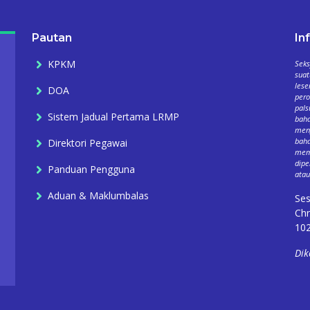
Pautan
In
KPKM
Seks
suat
lese
DOA
per
pals
Sistem Jadual Pertama LRMP
baha
meng
baha
Direktori Pegawai
mema
dipe
Panduan Pengguna
atau
Aduan & Maklumbalas
Ses
Chr
102
Dik