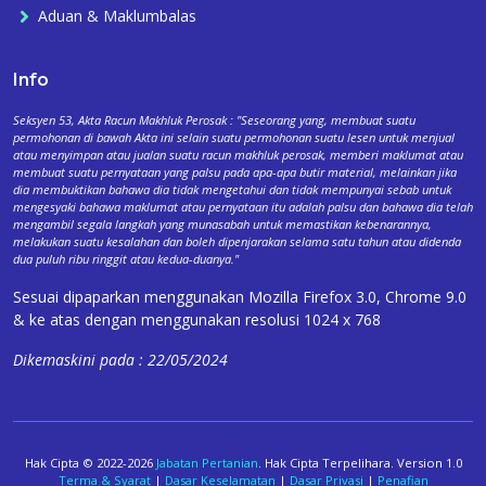
Aduan & Maklumbalas
Info
Seksyen 53, Akta Racun Makhluk Perosak : "Seseorang yang, membuat suatu
permohonan di bawah Akta ini selain suatu permohonan suatu lesen untuk menjual
atau menyimpan atau jualan suatu racun makhluk perosak, memberi maklumat atau
membuat suatu pernyataan yang palsu pada apa-apa butir material, melainkan jika
dia membuktikan bahawa dia tidak mengetahui dan tidak mempunyai sebab untuk
mengesyaki bahawa maklumat atau pernyataan itu adalah palsu dan bahawa dia telah
mengambil segala langkah yang munasabah untuk memastikan kebenarannya,
melakukan suatu kesalahan dan boleh dipenjarakan selama satu tahun atau didenda
dua puluh ribu ringgit atau kedua-duanya."
Sesuai dipaparkan menggunakan Mozilla Firefox 3.0, Chrome 9.0
& ke atas dengan menggunakan resolusi 1024 x 768
Dikemaskini pada : 22/05/2024
Hak Cipta © 2022-2026
Jabatan Pertanian
. Hak Cipta Terpelihara. Version 1.0
Terma & Syarat
|
Dasar Keselamatan
|
Dasar Privasi
|
Penafian