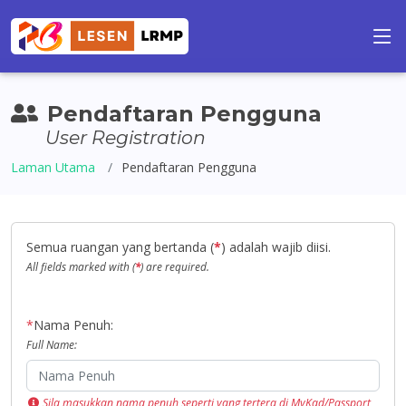
Pendaftaran Pengguna
User Registration
Laman Utama
Pendaftaran Pengguna
Semua ruangan yang bertanda (
*
) adalah wajib diisi.
All fields marked with (
*
) are required.
*
Nama Penuh:
Full Name:
Sila masukkan nama penuh seperti yang tertera di MyKad/Passport