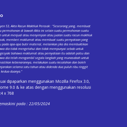
fo
yen 53, Akta Racun Makhluk Perosak : "Seseorang yang, membuat
u permohonan di bawah Akta ini selain suatu permohonan suatu
n untuk menjual atau menyimpan atau jualan suatu racun makhluk
osak, memberi maklumat atau membuat suatu pernyataan yang
u pada apa-apa butir material, melainkan jika dia membuktikan
wa dia tidak mengetahui dan tidak mempunyai sebab untuk
esyaki bahawa maklumat atau pernyataan itu adalah palsu dan
wa dia telah mengambil segala langkah yang munasabah untuk
stikan kebenarannya, melakukan suatu kesalahan dan boleh
njarakan selama satu tahun atau didenda dua puluh ribu ringgit
 kedua-duanya."
uai dipaparkan menggunakan Mozilla Firefox 3.0,
ome 9.0 & ke atas dengan menggunakan resolusi
4 x 768
emaskini pada : 22/05/2024