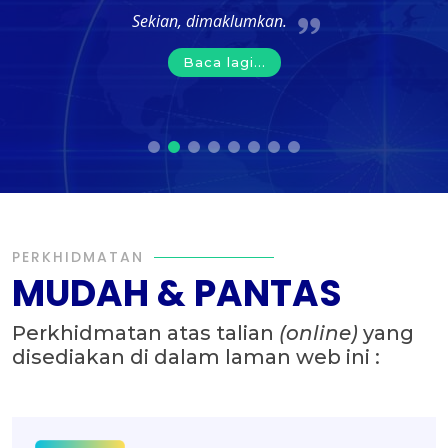
ekian, dimaklumkan.
Kegagalan untuk me
Baca lagi...
PERKHIDMATAN
MUDAH & PANTAS
Perkhidmatan atas talian
(online)
yang
disediakan di dalam laman web ini :