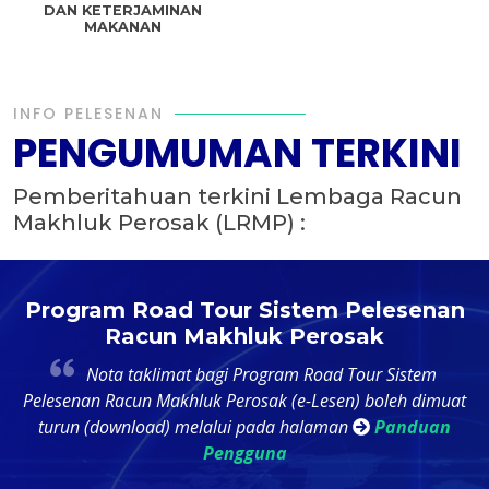
DAN KETERJAMINAN
MAKANAN
INFO PELESENAN
PENGUMUMAN TERKINI
Pemberitahuan terkini Lembaga Racun
Makhluk Perosak (LRMP) :
ad Tour Sistem Pelesenan
Kursus Asas 
n Makhluk Perosak
imat bagi Program Road Tour Sistem
Dimaklumkan ba
Makhluk Perosak (e-Lesen) boleh dimuat
semua permohonan 
d) melalui pada halaman
Panduan
untuk penjualan di
Pengguna
kursus asas peles
dalam talian 